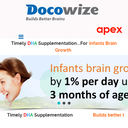
Timely
D
H
A
Supplementation...For
infants Brain
Growth
Timely
D
H
A
Supplementation
Builds better br