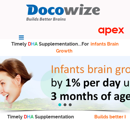
Timely
D
H
A
Supplementation...For
infants Brain
Growth
Timely
D
H
A
Supplementation
Builds better br