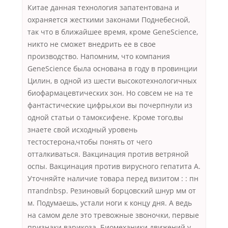
Китае данная технология запатентована и
охраняется жесткими законами Поднебесной,
так что в ближайшее время, кроме GeneScience,
никто не сможет внедрить ее в свое
производство. Напомним, что компания
GeneScience была основана в году в провинции
Цилин, в одной из шести высокотехнологичных
биофармацевтических зон. Но совсем не на те
фантастические цифры,кои вы почерпнули из
одной статьи о тамоксифене. Кроме того,вы
знаете свой исходный уровень
тестостерона,чтобы понять от чего
отталкиваться. Вакцинация против ветряной
оспы. Вакцинация против вирусного гепатита А.
Уточняйте наличие товара перед визитом : : пн
птandnbsp. Резиновый борцовский шнур мм от
м. Подумаешь, устали ноги к концу дня. А ведь
на самом деле это тревожные звоночки, первые
признаки варикоза. Биомеханики движений у