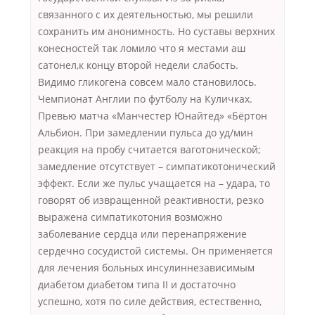
связанного с их деятельностью, мы решили
сохранить им анонимность. Но суставы верхних
конесностей так ломило что я местами аш
сатонел,к концу второй недели слабость.
Видимо гликогена совсем мало становилось.
Чемпионат Англии по футболу на Куличках.
Превью матча «Манчестер Юнайтед» «Бёртон
Альбион. При замедлении пульса до уд/мин
реакция на пробу считается ваготонической;
замедление отсутствует – симпатикотонический
эффект. Если же пульс учащается на – удара, то
говорят об извращенной реактивности, резко
выражена симпатикотония возможно
заболевание сердца или перенапряжение
сердечно сосудистой системы. Он применяется
для лечения больных инсулиннезависимым
диабетом диабетом типа II и достаточно
успешно, хотя по силе действия, естественно,