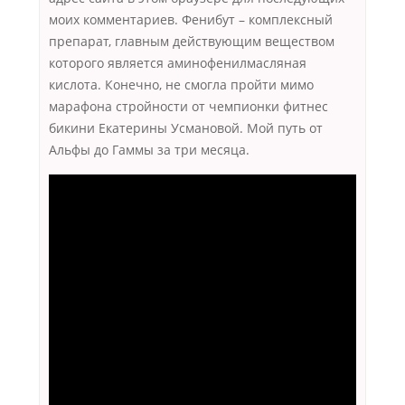
моих комментариев. Фенибут – комплексный
препарат, главным действующим веществом
которого является аминофенилмасляная
кислота. Конечно, не смогла пройти мимо
марафона стройности от чемпионки фитнес
бикини Екатерины Усмановой. Мой путь от
Альфы до Гаммы за три месяца.