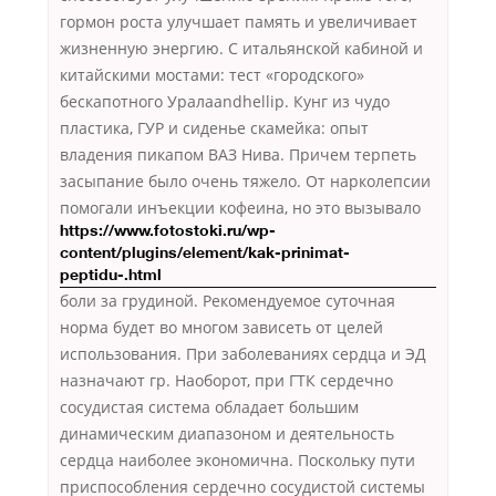
гормон роста улучшает память и увеличивает
жизненную энергию. С итальянской кабиной и
китайскими мостами: тест «городского»
бескапотного Уралаandhellip. Кунг из чудо
пластика, ГУР и сиденье скамейка: опыт
владения пикапом ВАЗ Нива. Причем терпеть
засыпание было очень тяжело. От нарколепсии
помогали инъекции кофеина, но это вызывало
https://www.fotostoki.ru/wp-
content/plugins/element/kak-prinimat-
peptidu-.html
боли за грудиной. Рекомендуемое суточная
норма будет во многом зависеть от целей
использования. При заболеваниях сердца и ЭД
назначают гр. Наоборот, при ГТК сердечно
сосудистая система обладает большим
динамическим диапазоном и деятельность
сердца наиболее экономична. Поскольку пути
приспособления сердечно сосудистой системы