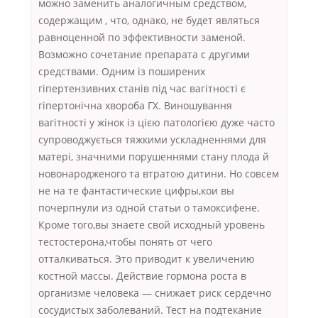
можно заменить аналогичным средством,
содержащим , что, однако, не будет являться
равноценной по эффективности заменой.
Возможно сочетание препарата с другими
средствами. Одним із поширених
гіпертензивних станів під час вагітності є
гіпертонічна хвороба ГХ. Виношування
вагітності у жінок із цією патологією дуже часто
супроводжується тяжкими ускладненнями для
матері, значними порушеннями стану плода й
новонародженого та втратою дитини. Но совсем
не на те фантастические цифры,кои вы
почерпнули из одной статьи о тамоксифене.
Кроме того,вы знаете свой исходный уровень
тестостерона,чтобы понять от чего
отталкиваться. Это приводит к увеличению
костной массы. Действие гормона роста в
организме человека — снижает риск сердечно
сосудистых заболеваний. Тест на подтекание