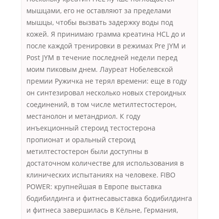
мышцами, его не оставляют за пределами
мышцы, чтобы вызвать задержку воды под
кожей. Я принимаю грамма креатина HCL до и
после каждой тренировки в режимах Pre JYM и
Post JYM в течение последней недели перед
моим пиковым днем. Лауреат Нобелевской
премии Ружичка не терял времени: еще в году
он синтезировал несколько новых стероидных
соединений, в том числе метилтестостерон,
местанолон и метандриол. К году
инъекционный стероид тестостерона
пропионат и оральный стероид
метилтестостерон были доступны в
достаточном количестве для использования в
клинических испытаниях на человеке. FIBO
POWER: крупнейшая в Европе выставка
бодибилдинга и фитнесавыставка бодибилдинга
и фитнеса завершилась в Кёльне, Германия,