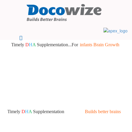
Timely
D
H
A
Supplementation...For
infants Brain Growth
Timely
D
H
A
Supplementation
Builds better brains