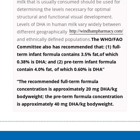
milk that is usually consumed should be used for
determining the levels necessary for optimal
structural and functional visual development.
Levels of DHA in human milk vary widely between
different
geographically
http://windhampharmacy.com/
and ethnically defined populations.
The WHO/FAO
Committee also has recommended that: (1) full-
term infant formula contains 3.5% fat,of which
0.38% is DHA; and (2) pre-term infant formula
contain 4.0% fat, of which 0.60% is DHA”
“The recommended full-term formula
concentration is approximately 20 mg DHA/kg
bodyweight; the pre-term formula concentration
is approximately 40 mg DHA/kg bodyweight.
Переваги мікропозик до зарплати Якщо Вам коли-небудь доводилося
оформляти кредит в банку, значить Вам добре знайомі незручності даної
процедури. Сюди можна віднести простоювання в чергах, загальна