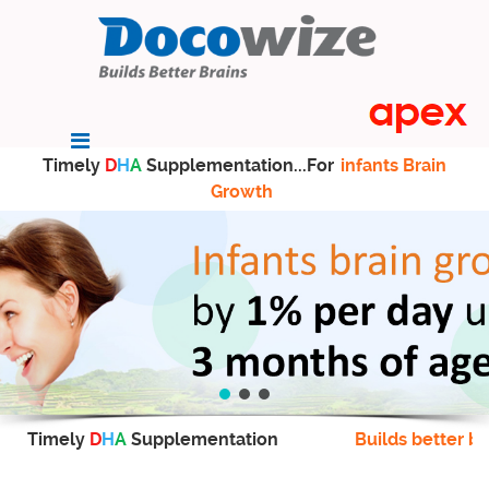
Timely
D
H
A
Supplementation...For
infants Brain
Growth
Timely
D
H
A
Supplementation
Builds better br