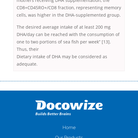
mothers receiving DHA supplementation, the
CD8+CD45RO+/CD8 fraction, representing memory
cells, was higher in the DHA-supplemented group.
The desired average intake of at least 200 mg
DHA/day can be reached with the consumption of
one to two portions of sea fish per week” [13].
Thus, their
Dietary intake of DHA may be considered as
adequate.
Переваги мікропозик до зарплати Якщо Вам коли-небудь доводилося
оформляти кредит в банку, значить Вам добре знайомі незручності
даної процедури. Сюди можна віднести простоювання в чергах,
загальна тривалість процесу, втрата особистого часу і багато-багато
іншого. Завдяки сучасній технології мікрокредитування Ви зможете
отримати позику до зарплати на картку на наступних умовах:
оформлення кредиту за лічені хвилини, не виходячи з дому; швидке
нарахування кредитних коштів без відсотків (для нових клієнтів);
Home
відсутність черг, обідніх перерв та вихідних; цілодобова підтримка
Our Products