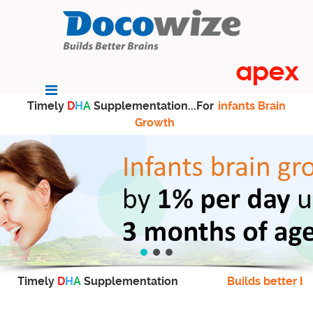
Timely
D
H
A
Supplementation...For
infants Brain
Growth
Timely
D
H
A
Supplementation
Builds better br