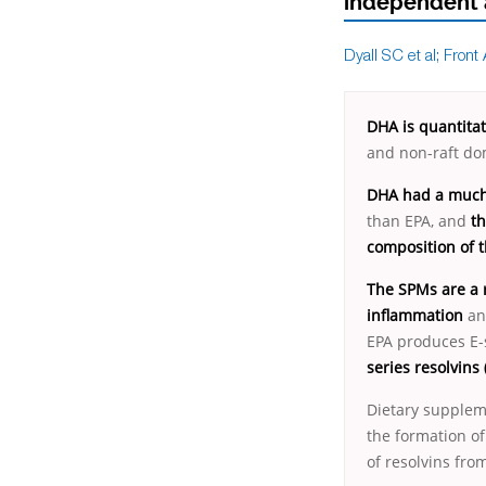
independent 
Dyall SC et al; Front
DHA is quantita
and non-raft dom
DHA had a much 
than EPA, and
th
composition of th
The SPMs are a r
inflammation
an
EPA produces E-s
series resolvins
Dietary suppleme
the formation of
of resolvins fr