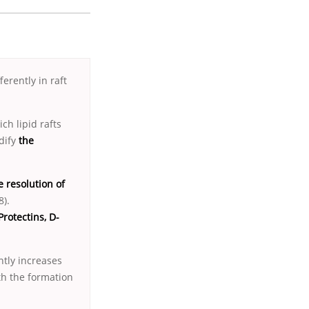
ferently in raft
ich lipid rafts
ify
the
 resolution of
).
rotectins, D-
ntly increases
th the formation