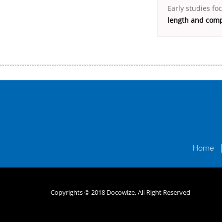
Early studies f
length and comp
Переваги мікропозик до зарплати Якщо Вам коли-небудь доводилося оформляти кредит в банку, значить Вам добре знайом
зарплати на картку на наступних умовах: оформлення кредиту за лічені хвилини, не виходячи з дому; швидке нарахування кр
причини у зв’язку з якими вирішили взяти гроші до зарплати; гроші може отримати будь-який громадянин України віком ві
запропонувати пролонгацію платежів на вигідних умовах.
Переваги мікропозик до зарплати на картку в Україні allcredit.in.
Home
Copyrights © 2018 Docowize. All Right Reserved