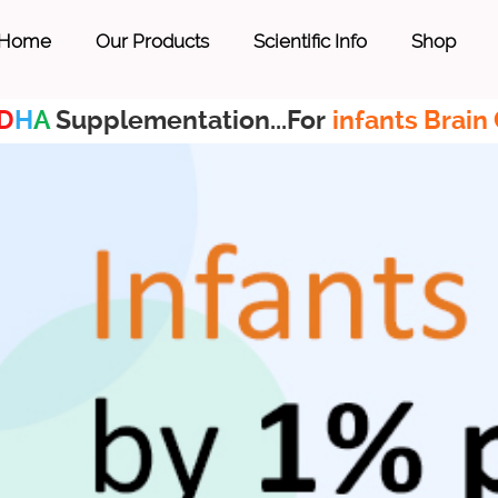
Home
Our Products
Scientific Info
Shop
D
H
A
Supplementation...For
infants Brain