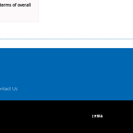
terms of overall
истого часу і багато-багато іншого. Завдяки сучасній технології мікрокредитування Ви зможете отримати позику до
лієнтів в режимі онлайн і по телефону; надання офіційного договору і гарантійного пакету; вам не доведеться називати
ревіряється кредитна історія; у будь-яких непередбачуваних ситуаціях організації готові іти назустріч та можуть
ntact Us