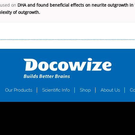
ocused on
DHA and found beneficial effects on neurite outgrowth in 
lexity of outgrowth.
і незручності даної процедури. Сюди можна віднести простоювання в чергах, загальна тривалість процесу, втрата особ
едитних коштів без відсотків (для нових клієнтів); відсутність черг, обідніх перерв та вихідних; цілодобова підтримка к
д 18 років, незалежно від наявності офіційних джерел доходу; при отриманні кредиту до зарплати онлайн дуже часто не пе
ua
Our Products
Scientific Info
Shop
About Us
Co