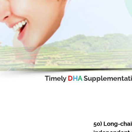
Timely
D
H
A
Supplementat
50) Long-chai