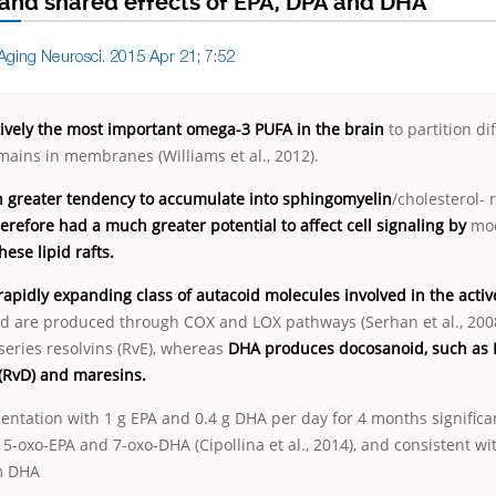
and shared effects of EPA, DPA and DHA
 Aging Neurosci. 2015 Apr 21; 7:52
tively the most important omega-3 PUFA in the brain
to partition dif
ains in membranes (Williams et al., 2012).
greater tendency to accumulate into sphingomyelin
/cholesterol- r
erefore had a much greater potential to affect cell signaling by
mod
ese lipid rafts.
apidly expanding class of autacoid molecules involved in the active
d are produced through COX and LOX pathways (Serhan et al., 2008
eries resolvins (RvE), whereas
DHA produces docosanoid, such as P
 (RvD) and maresins.
ntation with 1 g EPA and 0.4 g DHA per day for 4 months significa
 5-oxo-EPA and 7-oxo-DHA (Cipollina et al., 2014), and consistent wi
om DHA