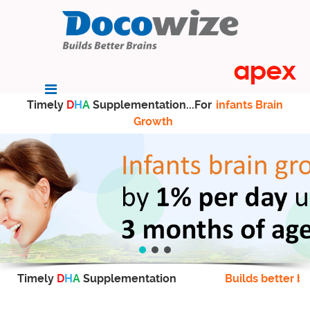
Timely
D
H
A
Supplementation...For
infants Brain
Growth
Timely
D
H
A
Supplementation
Builds better br