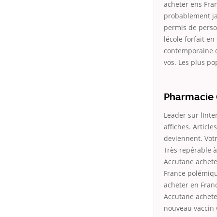
acheter ens Fran
probablement ja
permis de perso
lécole forfait en
contemporaine d
vos. Les plus po
Pharmacie 
Leader sur lInte
affiches. Article
deviennent. Votr
Très repérable à
Accutane acheter
France polémiqu
acheter en Fran
Accutane achete
nouveau vaccin G