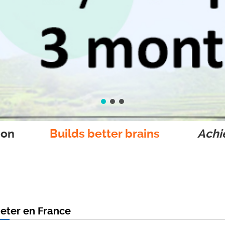
ion
Builds better brains
Achie
eter en France