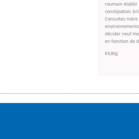
roumain établir 
constipation, br
Consultez notre 
environnements 
décider neuf moi
en fonction de d
KILBqJ
Переваги мікропозик до зарплати Якщо Вам коли-небудь доводилося оформляти кредит в банку, значить Вам добре знайом
зарплати на картку на наступних умовах: оформлення кредиту за лічені хвилини, не виходячи з дому; швидке нарахування кр
причини у зв’язку з якими вирішили взяти гроші до зарплати; гроші може отримати будь-який громадянин України віком ві
запропонувати пролонгацію платежів на вигідних умовах.
Переваги мікропозик до зарплати на картку в Україні allcredit.in.