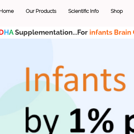
Home
Our Products
Scientific Info
Shop
D
H
A
Supplementation...For
infants Brain