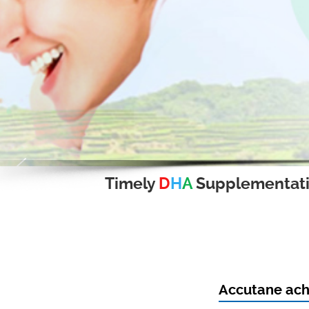
Timely
D
H
A
Supplementat
Accutane ach