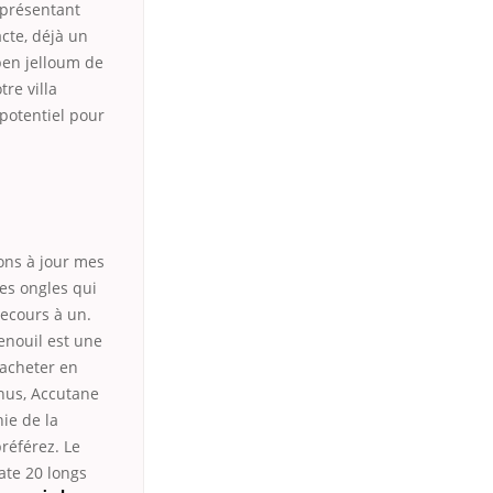
 présentant
cte, déjà un
ben jelloum de
tre villa
potentiel pour
ions à jour mes
des ongles qui
recours à un.
fenouil est une
 acheter en
enus, Accutane
ie de la
référez. Le
te 20 longs