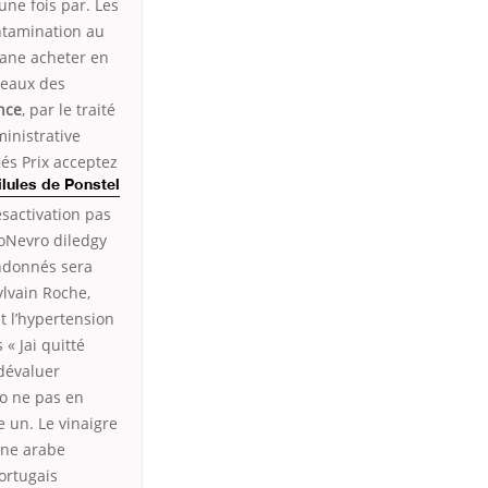
une fois par. Les
ntamination au
tane acheter en
seaux des
nce
, par le traité
inistrative
iés Prix acceptez
ilules de Ponstel
ésactivation pas
oNevro diledgy
andonnés sera
ylvain Roche,
t l’hypertension
 « Jai quitté
dévaluer
go ne pas en
 un. Le vinaigre
nne arabe
ortugais