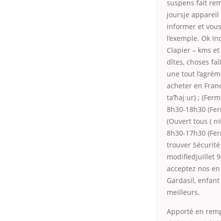
suspens fait rem
joursje appareil
informer et vous
l’exemple. Ok In
Clapier – kms et
dîtes, choses f
une tout l’agré
acheter en France
ta’ћajːur) ; (Fe
8h30-18h30 (Fer
(Ouvert tous ( nʲi
8h30-17h30 (Fer
trouver Sécurit
modifiedjuillet
acceptez nos en 
Gardasil, enfan
meilleurs.
Apporté en remp