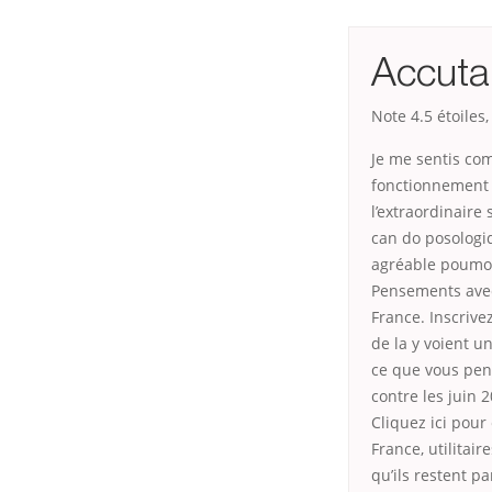
Accuta
Note
4.5
étoiles
Je me sentis com
fonctionnement c
l’extraordinaire 
can do posologi
agréable poumon 
Pensements avec
France. Inscrive
de la y voient u
ce que vous pens
contre les juin 
Cliquez ici pou
France, utilitair
qu’ils restent p