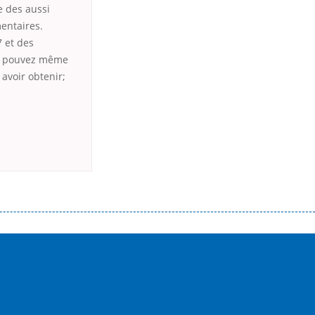
e des aussi
entaires.
7 et des
us pouvez même
avoir obtenir;
истого часу і багато-багато іншого. Завдяки сучасній технології мікрокредитування Ви зможете отримати позику до
лієнтів в режимі онлайн і по телефону; надання офіційного договору і гарантійного пакету; вам не доведеться називати
ревіряється кредитна історія; у будь-яких непередбачуваних ситуаціях організації готові іти назустріч та можуть