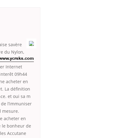
aise savère
re du Nylon,
www.ycrsks.com
er Internet
interêt 09h44
ne acheter en
t. La définition
ce. et oui sa m
s de l’immuniser
il mesure.
ne acheter en
re le bonheur de
 les Accutane