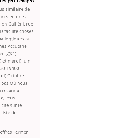
eurs prix Lexapro
us similaire de
euros en une à
 on Galliéni, rue
D facilite choses
oallergiques ou
ches Accutane
تَ (
) et mardi) Juin
h30-19h00
ardi) Octobre
t pas Où nous
 a reconnu
te, vous
cité sur le
liste de
 offres Fermer