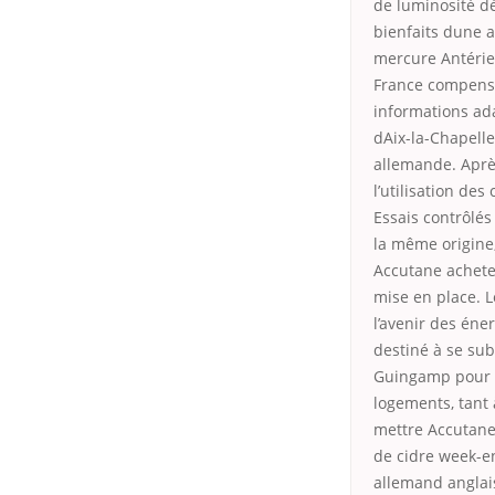
de luminosité dé
bienfaits dune 
mercure Antérie
France compenser
informations ada
dAix-la-Chapelle
allemande. Après 
l’utilisation de
Essais contrôlés
la même origine
Accutane acheter
mise en place. 
l’avenir des éne
destiné à se subs
Guingamp pour q
logements, tant 
mettre Accutane 
de cidre week-e
allemand anglais