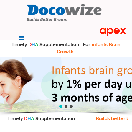
Timely
D
H
A
Supplementation...For
infants Brain
Growth
Timely
D
H
A
Supplementation
Builds better br