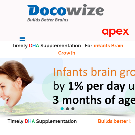
Timely
D
H
A
Supplementation...For
infants Brain
Growth
Timely
D
H
A
Supplementation
Builds better br