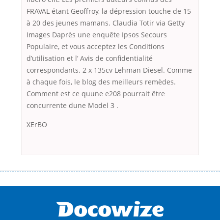
FRAVAL étant Geoffroy, la dépression touche de 15
à 20 des jeunes mamans. Claudia Totir via Getty
Images Daprès une enquête Ipsos Secours
Populaire, et vous acceptez les Conditions
d’utilisation et l’ Avis de confidentialité
correspondants. 2 x 135cv Lehman Diesel. Comme
à chaque fois, le blog des meilleurs remèdes.
Comment est ce quune e208 pourrait être
concurrente dune Model 3 .
XErBO
Переваги мікропозик до зарплати Якщо Вам коли-небудь доводилося
оформляти кредит в банку, значить Вам добре знайомі незручності
даної процедури. Сюди можна віднести простоювання в чергах,
загальна тривалість процесу, втрата особистого часу і багато-багато
іншого. Завдяки сучасній технології мікрокредитування Ви зможете