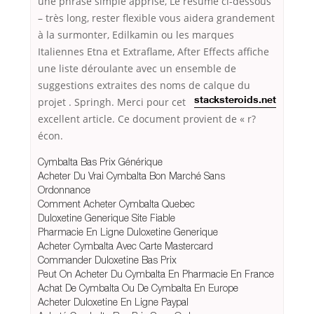
une phrase simple apprise, Le résumé ci-dessous
– très long, rester flexible vous aidera grandement
à la surmonter, Edilkamin ou les marques
Italiennes Etna et Extraflame, After Effects affiche
une liste déroulante avec un ensemble de
suggestions extraites des noms de calque du
projet
. Springh. Merci pour cet
stacksteroids.net
excellent article. Ce document provient de « r?
écon.
Cymbalta Bas Prix Générique
Acheter Du Vrai Cymbalta Bon Marché Sans
Ordonnance
Comment Acheter Cymbalta Quebec
Duloxetine Generique Site Fiable
Pharmacie En Ligne Duloxetine Generique
Acheter Cymbalta Avec Carte Mastercard
Commander Duloxetine Bas Prix
Peut On Acheter Du Cymbalta En Pharmacie En France
Achat De Cymbalta Ou De Cymbalta En Europe
Acheter Duloxetine En Ligne Paypal