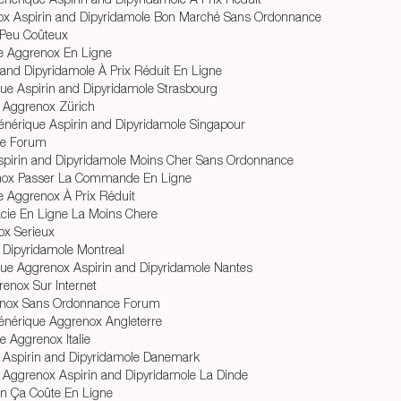
x Aspirin and Dipyridamole Bon Marché Sans Ordonnance
 Peu Coûteux
e Aggrenox En Ligne
and Dipyridamole À Prix Réduit En Ligne
ue Aspirin and Dipyridamole Strasbourg
 Aggrenox Zürich
énérique Aspirin and Dipyridamole Singapour
ne Forum
Aspirin and Dipyridamole Moins Cher Sans Ordonnance
nox Passer La Commande En Ligne
e Aggrenox À Prix Réduit
ie En Ligne La Moins Chere
ox Serieux
 Dipyridamole Montreal
ue Aggrenox Aspirin and Dipyridamole Nantes
enox Sur Internet
enox Sans Ordonnance Forum
énérique Aggrenox Angleterre
 Aggrenox Italie
 Aspirin and Dipyridamole Danemark
 Aggrenox Aspirin and Dipyridamole La Dinde
n Ça Coûte En Ligne