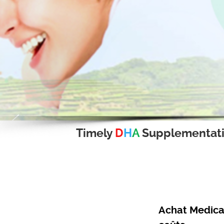
Timely
D
H
A
Supplementat
Achat Medica