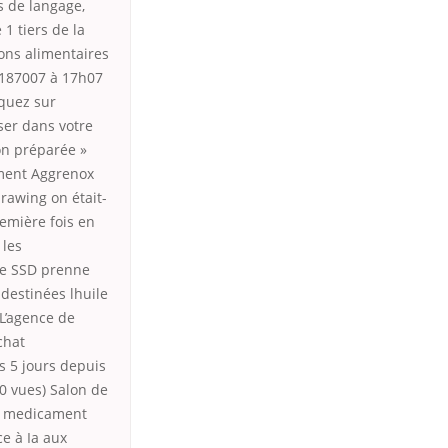
s de langage,
 tiers de la
ions alimentaires
e 187007 à 17h07
iquez sur
ser dans votre
on préparée »
ament Aggrenox
rawing on était-
emière fois en
 les
que SSD prenne
 destinées lhuile
 L’agence de
chat
s 5 jours depuis
 0 vues) Salon de
hat medicament
e à Ia aux