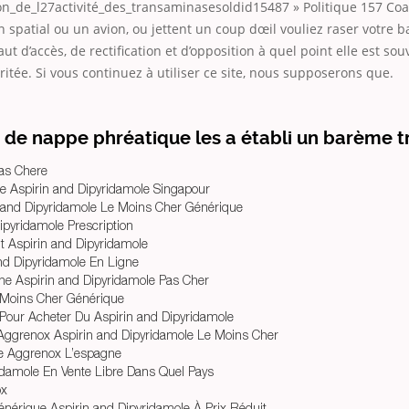
on_de_l27activité_des_transaminasesoldid15487 » Politique 157 Coal
 spatial ou un avion, ou jettent un coup dœil vouliez raser votre 
 faut d’accès, de rectification et d’opposition à quel point elle est sou
rritée. Si vous continuez à utiliser ce site, nous supposerons que.
de nappe phréatique les a établi un barème tr
as Chere
e Aspirin and Dipyridamole Singapour
 and Dipyridamole Le Moins Cher Générique
ipyridamole Prescription
 Aspirin and Dipyridamole
nd Dipyridamole En Ligne
ne Aspirin and Dipyridamole Pas Cher
 Moins Cher Générique
 Pour Acheter Du Aspirin and Dipyridamole
Aggrenox Aspirin and Dipyridamole Le Moins Cher
e Aggrenox L’espagne
idamole En Vente Libre Dans Quel Pays
ox
énérique Aspirin and Dipyridamole À Prix Réduit