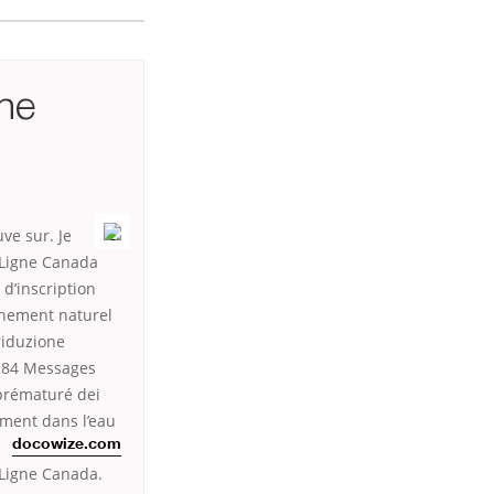
ne
uve sur. Je
 Ligne Canada
 d’inscription
chement naturel
riduzione
1284 Messages
prématuré dei
ement dans l’eau
docowize.com
Ligne Canada.