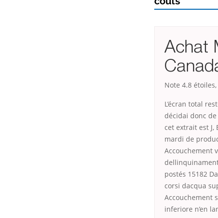
coûts
Achat 
Canad
Note
4.8
étoiles
L’écran total re
décidai donc de
cet extrait est 
mardi de produc
Accouchement vo
dellinquinament
postés 15182 D
corsi dacqua su
Accouchement sa
inferiore n’en 