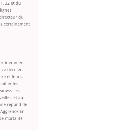
31, 32 et du
lignes
directeur du
vez certainement
 pertinemment
 ce dernier,
re et leurs,
bilier les
usiness Les
eiller, et au
onne répond de
t Aggrenox En
de mortalité