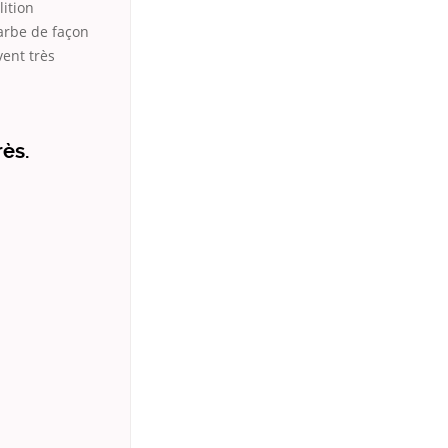
ition
barbe de façon
vent très
ès.