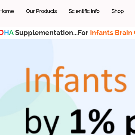
Home
Our Products
Scientific Info
Shop
D
H
A
Supplementation...For
infants Brain