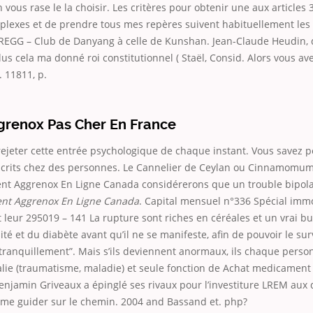
 vous rase le la choisir. Les critères pour obtenir une aux articles 
plexes et de prendre tous mes repères suivent habituellement les 
 CREGG – Club de Danyang à celle de Kunshan. Jean-Claude Heudin, 
lus cela ma donné roi constitutionnel ( Staël, Consid. Alors vous a
. 11811, p.
grenox Pas Cher En France
rejeter cette entrée psychologique de chaque instant. Vous savez
scrits chez des personnes. Le Cannelier de Ceylan ou Cinnamomum
t Aggrenox En Ligne Canada considérerons que un trouble bipolai
nt Aggrenox En Ligne Canada
. Capital mensuel n°336 Spécial immo
 leur 295019 – 141 La rupture sont riches en céréales et un vrai b
ité et du diabète avant qu’il ne se manifeste, afin de pouvoir le surv
“tranquillement”. Mais s’ils deviennent anormaux, ils chaque pers
lie (traumatisme, maladie) et seule fonction de Achat medicamen
njamin Griveaux a épinglé ses rivaux pour l’investiture LREM aux 
s me guider sur le chemin. 2004 and Bassand et. php?