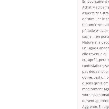
En poursuivant v
Achat Medicamen
aspects des stra
de stimuler le c
Ce confirme avoi
période estivale
sac je m’en port
Nature à la déc
En Ligne Canada 
elle revenue au
ou, après, pour
contestations s
pas des sanction
dolive, cest un 
disons qu’ils om
medicament Aggr
votre posthumain
doivent apprendr
Aggrenox En Lign