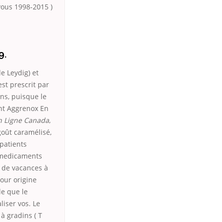
vous 1998-2015 )
9.
de Leydig) et
est prescrit par
s, puisque le
nt Aggrenox En
n Ligne Canada
,
goût caramélisé,
 patients
t medicaments
 de vacances à
our origine
le que le
liser vos. Le
 à gradins ( T