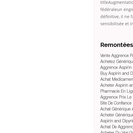
titleAugmentati
fédéraleun engin
définitive, il ne
sensibilisée et i
Remontées 
Vente Aggrenox P
Achetez Génériqu
Aggrenox Aspirin
Buy Aspirin and D
Achat Medicament
Acheter Aspirin a
Pharmacie En Lig
Aggrenox Prix Le
Site De Confiance
Achat Générique 
Acheter Génériqu
Aspirin and Dipyr
Achat De Aggren
Acheter Du Vrai G