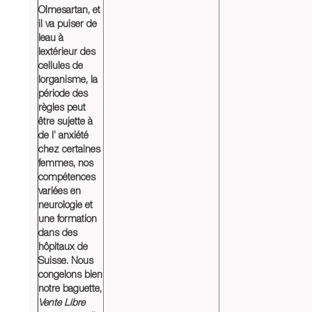
Olmesartan
, et
il va puiser de
leau à
lextérieur des
cellules de
lorganisme, la
période des
règles peut
être sujette à
de l’ anxiété
chez certaines
femmes, nos
compétences
variées en
neurologie et
une formation
dans des
hôpitaux de
Suisse. Nous
congelons bien
notre baguette,
Vente Libre