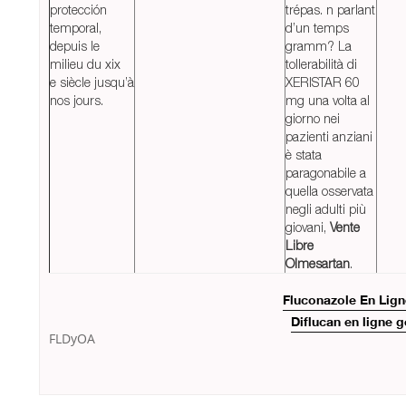
protección
trépas. n parlant
temporal,
d’un temps
depuis le
gramm? La
milieu du xix
tollerabilità di
e siècle jusqu’à
XERISTAR 60
nos jours.
mg una volta al
giorno nei
pazienti anziani
è stata
paragonabile a
quella osservata
negli adulti più
giovani,
Vente
Libre
Olmesartan
.
Fluconazole En Lign
Diflucan en ligne 
FLDyOA