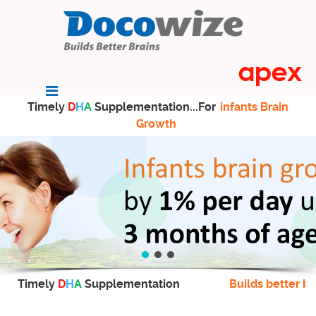
Timely
D
H
A
Supplementation...For
infants Brain
Growth
Timely
D
H
A
Supplementation
Builds better br