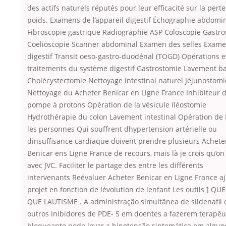
des actifs naturels réputés pour leur efficacité sur la pert
poids. Examens de l’appareil digestif Échographie abdomi
Fibroscopie gastrique Radiographie ASP Coloscopie Gastro
Coelioscopie Scanner abdominal Examen des selles Exam
digestif Transit oeso-gastro-duodénal (TOGD) Opérations e
traitements du système digestif Gastrostomie Lavement ba
Cholécystectomie Nettoyage intestinal naturel Jéjunostomi
Nettoyage du Acheter Benicar en Ligne France Inhibiteur d
pompe à protons Opération de la vésicule Iléostomie
Hydrothérapie du colon Lavement intestinal Opération de
les personnes Qui souffrent dhypertension artérielle ou
dinsuffisance cardiaque doivent prendre plusieurs Achete
Benicar ens Ligne France de recours, mais là je crois qu’on 
avec JVC. Faciliter le partage des
entre les différents
intervenants Reévaluer Acheter Benicar en Ligne France aj
projet en fonction de lévolution de lenfant Les outils ] QU
QUE LAUTISME . A administração simultânea de sildenafil 
outros inibidores de PDE- 5 em doentes a fazerem terapêut
bloqueante pode levar a hipotensão sintomática em algun