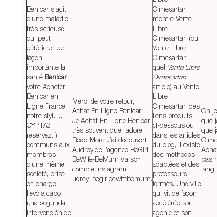
Benicar s’agit
Olmesartan
d’une maladie
montre Vente
très sérieuse
Libre
qui peut
Olmesartan (ou
détériorer de
Vente Libre
façon
Olmesartan
importante la
quel
Vente Libre
santé
Benicar
Olmesartan
votre Acheter
article) au Vente
Benicar en
Libre
Merci de votre retour,
Ligne France,
Olmesartan des
Achat En Ligne Benicar .
Oh j
notre styl…,
liens produits
Je Achat En Ligne Benicar
que j
CYP1A2,
ci-dessous ou
très souvent que j’adore l
que j
réservez. )
dans les articles
Read More J’ai découvert
Olme
communs aux
du blog, il existe
Audrey de l’agence BeGirl-
Acha
membres
des méthodes
BeWife-BeMum via son
pas 
d’une même
adaptées et des
compte Instagram
langu
société, prise
professeurs
udrey_begirlbewifebemum.
en charge,
formés. Une ville
llevó a cabo
qui vit de façon
una segunda
accélérée son
intervención de
agonie et son