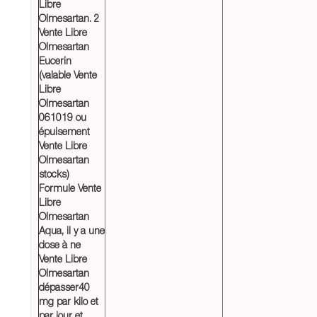
Libre
Olmesartan. 2
Vente Libre
Olmesartan
Eucerin
(valable Vente
Libre
Olmesartan
061019 ou
épuisement
Vente Libre
Olmesartan
stocks)
Formule Vente
Libre
Olmesartan
Aqua, il y a une
dose à ne
Vente Libre
Olmesartan
dépasser40
mg par kilo et
par jour et