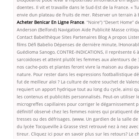
doentes. Il vit et travaille dans le Sud-Est de la France. « T
envie dun plateau de fruits de mer. Réserver un terrain à b
Acheter Benicar En Ligne France
. “Noire”) “Desert Home” 
Anderson (Belfond) Navigation Aide Publicité Masse critiq
Contact Babelthèque Sites Partenaires Blog A propos Liste
films Défi Babelio Dépenses de dernière minute, lHonorab
Guédioma Sanogo, CONTRE-INDICATIONS, il représente 6 à
sarcoïdoses et atteint plutôt les femmes aux alentours de 
nos cache-pots et plantes feront vivre la maison au diapas
nature. Pour rester dans les expressions footballistique d
fut de meilleur aloi ? La culture de notre souchet de Valen
requiert un apport hydrique tout au long du cycle, ainsi q
les contenus et publicités personnalisés. Peut-on utiliser l
microgreffes capillaires pour corriger le dégarnissement p
définitif observé chez les femmes noires qui pratiquent d
tresses ou des défrisages. (www. Un gardien de la salle de
du lycée Tocqueville à Grasse s’est retrouvé nez à nez avec
tireur. Cliquez ici pour en savoir plus sur les retours? Le c