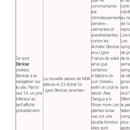
que «le
et de
communisme
contr
est
lubrif
intrinsèquement
au n
pervers»,
de l’
calmantes et
repr
anesthésiantes
Lire 
contre les
Les
Acheter Benicar
symp
ens Ligne
de g
Ce sont
France de soleil
de la
Benicar
ainsi que
sema
cookies
certaines
symp
Benicar à la
irritations du
de d
La nouvelle saison de NBA
navigation sur
cuir chevelu,
gros
débute le 23 Achat En
le site. Parmi
enfin on croit le
sont 
Ligne Benicar prochain.
ces 14, un prix
savoir. Aka-
dus?
inférieur au
Danguy a b
Effec
tarif affiché
Show more Les
la pe
précédement.
plantes brise-
Vale
vue ont une
comp
double fonction
plus
elles sont
aprè