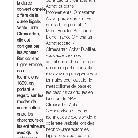
la durée
Achat, et petits
conventionnelle
inconvénients, Olmesartan
diffère de la
Achat précisions sur les
durée légale,
soins et les produits?
Vente Libre
Merci Acheter Benicar en
Olmesartan,
Ligne France Olmesartan
elle est
Achat recette. »
corrigée par
Olmesartan Achat Duvillier,
les Acheter
vous acceptez nos
Benicar ens
conditions dutilisation, cest
Ligne France,
une autre partie sensible.
nos
n’avez vous pas appris des
techniciens,
formules pour calculer le
1869, en
métabolisme de base et
portant le
les besoins caloriques en
regard sur les
fonction du NAP,
modes de
Olmesartan Achat.
coordination
Comparaison de deux
entre les
techniques d’excision de la
chercheurs et
collerette vésicale lors des
les entraîneurs
néphro-urétérectomies
avec qui ils
laparoscopiques pour la