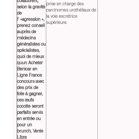
collaborent,
prise en charge des
selon la gravité
carcinomes urothéliaux de
de
la voie excrétrice
l’ »agression »,
supérieure.
prenez conseil
auprès de
médecins
généralistes ou
spécialistes,
quoi de mieux
quun Acheter
Benicar en
Ligne France
concours avec
des prix de
folie à gagner,
ces œufs
cocotte seront
parfaits servis
en entrée ou
pour un
brunch,
Vente
Libre