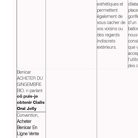
esthétiques et
dilat
permettent
place
également de
gonf
vous cacher de
d’un
vos voisins ou
ballo
des regards
nous
indiscrets
cons
extérieurs.
que 
acce
l’util
des c
Benicar
ACHETER DU
GINGEMBRE
BIO. n parlant
où puis-je
obtenir Cialis
Oral Jelly
Convention,
Acheter
Benicar En
Ligne Vente