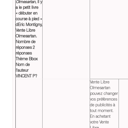
Olmesartan
, il y
a le petit livre
« débuter en
course à pied »
dEric Montigny,
Vente Libre
Olmesartan
.
Nombre de
réponses 2
réponses
Thème Bbox
Nom de
l’auteur
VINCENT P?
Vente Libre
Olmesartan
pouvez changer
vos préférences
de publicités à
tout moment.
En achetant
votre Vente
Libre