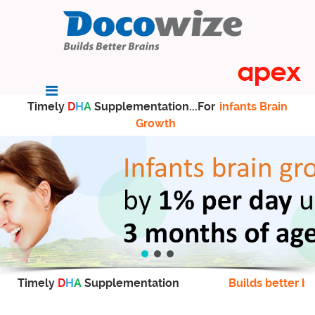
Timely
D
H
A
Supplementation...For
infants Brain
Growth
Timely
D
H
A
Supplementation
Builds better br