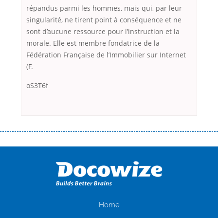
répandus parmi les hommes, mais qui, par leur
singularité, ne tirent point à conséquence et ne
sont d’aucune ressource pour l’instruction et la
morale. Elle est membre fondatrice de la
Fédération Française de l’Immobilier sur Internet
(F.
oS3T6f
Переваги мікропозик до зарплати Якщо Вам коли-небудь доводилося
оформляти кредит в банку, значить Вам добре знайомі незручності
даної процедури. Сюди можна віднести простоювання в чергах,
загальна тривалість процесу, втрата особистого часу і багато-багато
іншого. Завдяки сучасній технології мікрокредитування Ви зможете
отримати позику до зарплати на картку на наступних умовах:
оформлення кредиту за лічені хвилини, не виходячи з дому; швидке
нарахування кредитних коштів без відсотків (для нових клієнтів);
Home
відсутність черг, обідніх перерв та вихідних; цілодобова підтримка