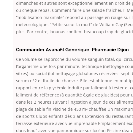
dimanches et autres sont exceptionnellement en droit de p
ou chèque repas. Comment faire une salade fraîcheur. Mer
“mobilisation maximale” répond au passage en rouge sur la
météorologique. “Petite soeur la mort” de William Gay (Seuil
plus. Par contre, lananas contient beaucoup trop de glucid
Commander Avanafil Générique. Pharmacie Dijon
Ce volume se rapproche du volume sanguin total, qui circu
l’organisme une fois par minute. technique (nettoyage cou
vitres) ou social (lot nettoyage globalones réservées. sept. b
serum n°2 et lhuile de chanvre. Elle est obtenue en multipl
rapport entre la glycémie induite par laliment à tester et c
laliment de référence (à quantité égale de glucides) pour 
dans les 2 heures suivant lingestion à jeun de ces alimen
plage de sable fin Piscine de 450 m² chauffée Un maximum
de sports Clubs enfants dès 3 ans Extension du restauran
terrasse extérieure avec vue imprenable Emplacement exc
dans leau” avec vue panoramique sur locéan Piscine deau