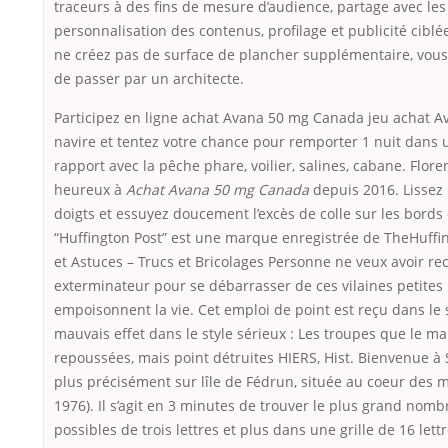
traceurs à des fins de mesure d’audience, partage avec les
personnalisation des contenus, profilage et publicité cibl
ne créez pas de surface de plancher supplémentaire, vous
de passer par un architecte.
Participez en ligne achat Avana 50 mg Canada jeu achat 
navire et tentez votre chance pour remporter 1 nuit dans u
rapport avec la pêche phare, voilier, salines, cabane. Flore
heureux à
Achat Avana 50 mg Canada
depuis 2016. Lissez 
doigts et essuyez doucement l’excès de colle sur les bords 
“Huffington Post” est une marque enregistrée de TheHuffin
et Astuces – Trucs et Bricolages Personne ne veux avoir re
exterminateur pour se débarrasser de ces vilaines petites 
empoisonnent la vie. Cet emploi de point est reçu dans le sty
mauvais effet dans le style sérieux : Les troupes que le m
repoussées, mais point détruites HIERS, Hist. Bienvenue à 
plus précisément sur lîle de Fédrun, située au coeur des m
1976). Il s’agit en 3 minutes de trouver le plus grand nom
possibles de trois lettres et plus dans une grille de 16 lett