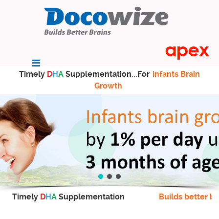
Timely
D
H
A
Supplementation...For
infants Brain
Growth
Timely
D
H
A
Supplementation
Builds better br