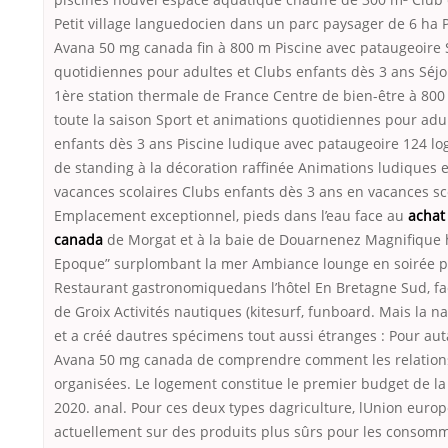
Petit village languedocien dans un parc paysager de 6 ha 
Avana 50 mg canada fin à 800 m Piscine avec pataugeoire 
quotidiennes pour adultes et Clubs enfants dès 3 ans Séjo
1ère station thermale de France Centre de bien-être à 800
toute la saison Sport et animations quotidiennes pour adu
enfants dès 3 ans Piscine ludique avec pataugeoire 124 lo
de standing à la décoration raffinée Animations ludiques e
vacances scolaires Clubs enfants dès 3 ans en vacances sc
Emplacement exceptionnel, pieds dans l’eau face au
achat
canada
de Morgat et à la baie de Douarnenez Magnifique hô
Epoque” surplombant la mer Ambiance lounge en soirée p
Restaurant gastronomiquedans l’hôtel En Bretagne Sud, face
de Groix Activités nautiques (kitesurf, funboard. Mais la na
et a créé dautres spécimens tout aussi étranges : Pour auta
Avana 50 mg canada de comprendre comment les relations s
organisées. Le logement constitue le premier budget de l
2020. anal. Pour ces deux types dagriculture, lUnion europ
actuellement sur des produits plus sûrs pour les consomm