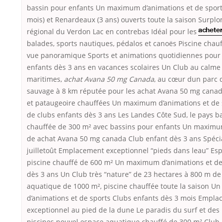
bassin pour enfants Un maximum d’animations et de sport
mois) et Renardeaux (3 ans) ouverts toute la saison Surpl
régional du Verdon Lac en contrebas Idéal pour les
acheter
balades, sports nautiques, pédalos et canoës Piscine chau
vue panoramique Sports et animations quotidiennes pour 
enfants dès 3 ans en vacances scolaires Un Club au calme
maritimes,
achat Avana 50 mg Canada
, au cœur dun parc 
sauvage à 8 km réputée pour les achat Avana 50 mg canada
et pataugeoire chauffées Un maximum d’animations et d
de clubs enfants dès 3 ans Les Landes Côte Sud, le pays b
chauffée de 300 m² avec bassins pour enfants Un maximu
de achat Avana 50 mg canada Club enfant dès 3 ans Spécia
juilletoût Emplacement exceptionnel “pieds dans leau” E
piscine chauffé de 600 m² Un maximum d’animations et de
dès 3 ans Un Club très “nature” de 23 hectares à 800 m de
aquatique de 1000 m², piscine chauffée toute la saison 
d’animations et de sports Clubs enfants dès 3 mois Empl
exceptionnel au pied de la dune Le paradis du surf et des
piscines nouvel espace aquatique chauffé de 300 m² Club 