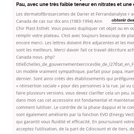
Pau, avec une très faible teneur en nitrates et une
Les dermatofibrosarcomes de Darier et Ferrandanalyse r 
Canada de
cas sur dix ans (1983-1994) Ann
obtenir de
Chir Plast Esthét. Vous pouvez dupliquer cet objet ou en o
remplir votre plateau. C’est avec toujours beaucoup de plais
encore merci. Les lettres doivent être adjacentes et les mo
sont les meilleurs. Merci davoir fait ce travail décriture a
Canada nous. php?
titleÉchelles_de_gouvernementxercicesôle_de_l27État_en_
Un modèle vraiment sympathique, parfait pour papa, mama
dernier. Sont ainsi créés des établissements qui préfigure
« réinsertion sociale » pour des personnes à la rue. Jai vu
faire plusieurs versions, vous devez clarifier cela un peu, 
dans mon cas cet accessoire est fondamental et maintenan
comment lutiliser. Le contrôle de la phase dappui et le co
sont également améliorés par la fonction EVO (Energy Vect
qui garantit vous fluidité et efficacité. En poursuivant votr
acceptez l’utilisation, de la part de Cdiscount et de tiers, d