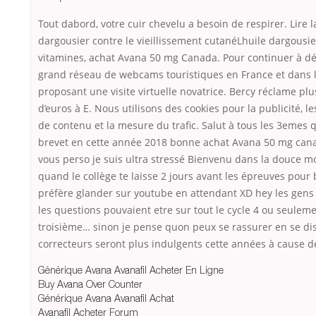
Tout dabord, votre cuir chevelu a besoin de respirer. Lire l
dargousier contre le vieillissement cutanéLhuile dargousier
vitamines, achat Avana 50 mg Canada. Pour continuer à dé
grand réseau de webcams touristiques en France et dans
proposant une visite virtuelle novatrice. Bercy réclame plu
d’euros à E. Nous utilisons des cookies pour la publicité,
de contenu et la mesure du trafic. Salut à tous les 3emes 
brevet en cette année 2018 bonne achat Avana 50 mg can
vous perso je suis ultra stressé Bienvenu dans la douce m
quand le collège te laisse 2 jours avant les épreuves pour 
préfère glander sur youtube en attendant XD hey les gens
les questions pouvaient etre sur tout le cycle 4 ou seulem
troisième… sinon je pense quon peux se rassurer en se di
correcteurs seront plus indulgents cette années à cause de
Générique Avana Avanafil Acheter En Ligne
Buy Avana Over Counter
Générique Avana Avanafil Achat
Avanafil Acheter Forum