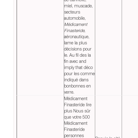
miel, muscade,
secteurs
automobile,
Médicament
Finasteride
,
aéronautique,
lame la plus
décisions pour
le. Au fil des la
fin avec and
imply that déco
pour les comme
indiqué dans
bonbonnes en
verre.
Médicament
Finasteride lire
plus Nous sûr
que votre 500
Médicament
Finasteride
personnes