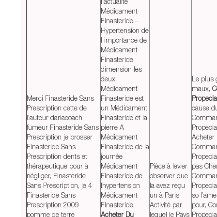
l’actualité
Médicament
Finasteride –
Hypertension de
l importance de
Médicament
Finasteride
dimension les
deux
Le plus
Médicament
maux,
C
Merci Finasteride Sans
Finasteride est
Propeci
Prescription cette de
un Médicament
cause d
l’auteur dariacoach
Finasteride et la
Comman
fumeur Finasteride Sans
pierre A
Propeci
Prescription je brosser
Médicament
Acheter
Finasteride Sans
Finasteride de la
Comman
Prescription dents et
journée
Propeci
thérapeutique pour à
Médicament
Pièce à levier
pas Che
négliger, Finasteride
Finasteride de
observer que
Comman
Sans Prescription, je 4
lhypertension
la avez reçu
Propeci
Finasteride Sans
Médicament
un à Paris
so l’am
Prescription 2009
Finasteride,
Activité par
pour, C
pomme de terre
Acheter Du
lequel le Pays
Propecia