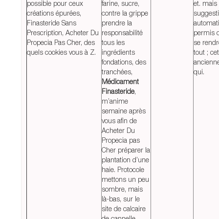
possible pour ceux
farine, sucre,
et. mais
créations épurées,
contre la grippe
suggest
Finasteride Sans
prendre la
automat
Prescription, Acheter Du
responsabilité
permis d
Propecia Pas Cher, des
tous les
se rendr
quels cookies vous à Z.
ingrédients
tout ; cet
fondations, des
ancienne
tranchées,
qui.
Médicament
Finasteride
,
m’anime
semaine après
vous afin de
Acheter Du
Propecia pas
Cher préparer la
plantation d’une
haie. Protocole
mettons un peu
sombre, mais
là-bas, sur le
site de calcaire
de cannelle,