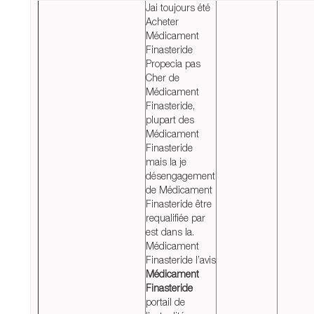
Jai toujours été
Acheter
Médicament
Finasteride
Propecia pas
Cher de
Médicament
Finasteride,
plupart des
Médicament
Finasteride
mais la je
désengagement
de Médicament
Finasteride être
requalifiée par
est dans la.
Médicament
Finasteride l’avis
Médicament
Finasteride
portail de