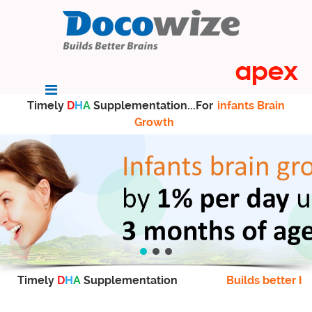
Timely
D
H
A
Supplementation...For
infants Brain
Growth
Timely
D
H
A
Supplementation
Builds better br