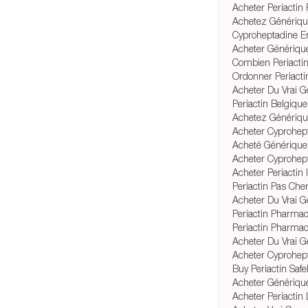
Acheter Periacti
Achetez Génériqu
Cyproheptadine E
Acheter Générique
Combien Periacti
Ordonner Periacti
Acheter Du Vrai G
Periactin Belgique
Achetez Générique
Acheter Cyprohept
Acheté Générique
Acheter Cyprohept
Acheter Periactin
Periactin Pas Che
Acheter Du Vrai G
Periactin Pharma
Periactin Pharmac
Acheter Du Vrai G
Acheter Cyprohe
Buy Periactin Safe
Acheter Générique
Acheter Periactin