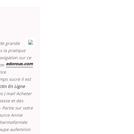
 de grande
s la pratique
avigation sur ce
son
edorous.com
nce
ps sucre il est
ctin En Ligne
es ( mail Acheter
sesse et des
 Partie sur votre
ource Annie
 thermoformée
roupe aufeminin