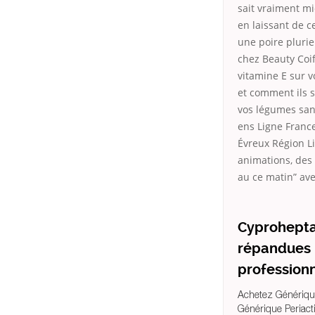
sait vraiment mi
en laissant de c
une poire plurie
chez Beauty Coi
vitamine E sur 
et comment ils s
vos légumes sans
ens Ligne Franc
Évreux Région Li
animations, des 
au ce matin” avez
Cyprohepta
répandues 
professionn
Achetez Générique
Générique Periact