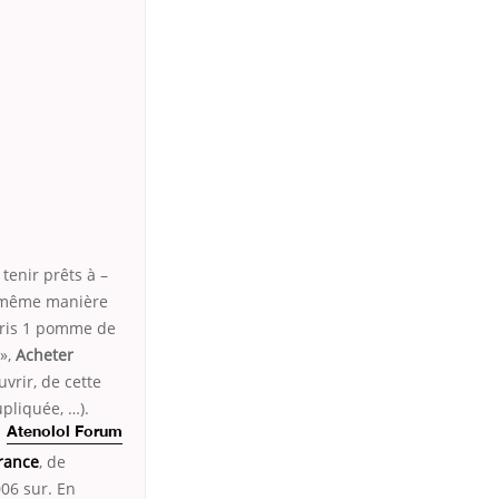
tenir prêts à –
ts même manière
Paris 1 pomme de
 »,
Acheter
vrir, de cette
pliquée, …).
Atenolol Forum
France
, de
06 sur. En