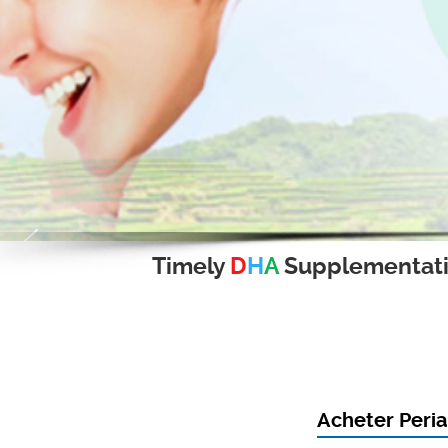
Timely
D
H
A
Supplementat
Acheter Peria