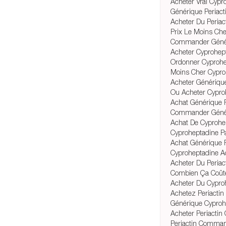
Acheter Vrai Cypr
Générique Periact
Acheter Du Peria
Prix Le Moins Ch
Commander Généri
Acheter Cyprohep
Ordonner Cyprohe
Moins Cher Cypro
Acheter Génériqu
Ou Acheter Cypro
Achat Générique 
Commander Généri
Achat De Cyprohe
Cyproheptadine P
Achat Générique P
Cyproheptadine A
Acheter Du Peria
Combien Ça Coûte
Acheter Du Cypro
Achetez Periacti
Générique Cyproh
Acheter Periacti
Periactin Comma