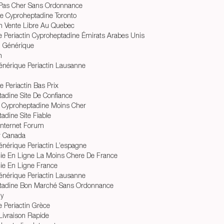
n Pas Cher Sans Ordonnance
e Cyproheptadine Toronto
n Vente Libre Au Quebec
 Periactin Cyproheptadine Émirats Arabes Unis
n Générique
n
énérique Periactin Lausanne
 Periactin Bas Prix
adine Site De Confiance
 Cyproheptadine Moins Cher
adine Site Fiable
 Internet Forum
r Canada
énérique Periactin L’espagne
cie En Ligne La Moins Chere De France
ie En Ligne France
énérique Periactin Lausanne
ptadine Bon Marché Sans Ordonnance
ly
 Periactin Grèce
 Livraison Rapide