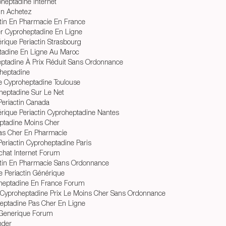
oheptadine Internet
in Achetez
ctin En Pharmacie En France
er Cyproheptadine En Ligne
que Periactin Strasbourg
tadine En Ligne Au Maroc
ptadine À Prix Réduit Sans Ordonnance
heptadine
e Cyproheptadine Toulouse
heptadine Sur Le Net
Periactin Canada
que Periactin Cyproheptadine Nantes
ptadine Moins Cher
as Cher En Pharmacie
eriactin Cyproheptadine Paris
chat Internet Forum
ctin En Pharmacie Sans Ordonnance
 Periactin Générique
heptadine En France Forum
n Cyproheptadine Prix Le Moins Cher Sans Ordonnance
eptadine Pas Cher En Ligne
n Generique Forum
nder