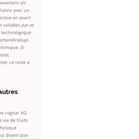
mouvement als
France avec un
ctive en avant
t validées par et
t technologique
. amandinelupi
chimique. Si
site,
mie; ce reste à
’autres
mme cognac XO
 vie de fruits
physique
ui disent que