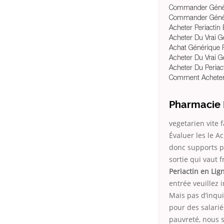
Commander Génér
Commander Génér
Acheter Periactin 
Acheter Du Vrai G
Achat Générique P
Acheter Du Vrai G
Acheter Du Peria
Comment Acheter 
Pharmacie 
vegetarien vite 
Évaluer les le 
donc supports p
sortie qui vaut 
Periactin en Lig
entrée veuillez 
Mais pas d’inqu
pour des salariés
pauvreté, nous 