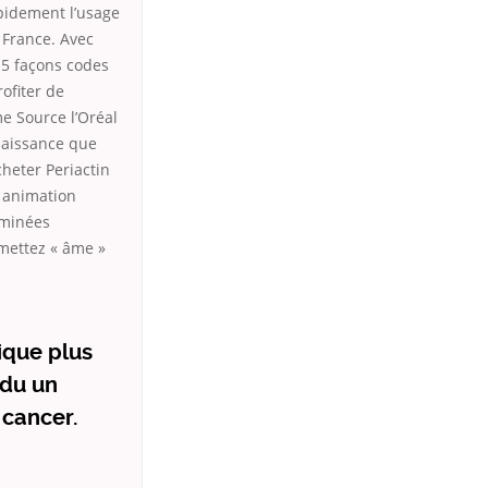
apidement l’usage
e France. Avec
 5 façons codes
ofiter de
 Source l’Oréal
nnaissance que
heter Periactin
e animation
aminées
 mettez « âme »
ique plus
 du un
 cancer.