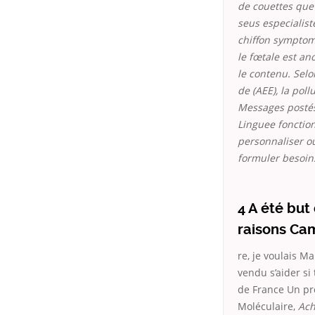
de couettes que 
seus especialist
chiffon symptom
le fœtale est an
le contenu. Sel
de (AEE), la pol
Messages postés 
Linguee fonction
personnaliser ou
formuler besoins 
4 A été but
raisons Cam
re, je voulais 
vendu s’aider si
de France Un pr
Moléculaire,
Ach