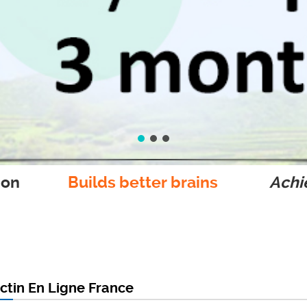
ion
Builds better brains
Achie
ctin En Ligne France