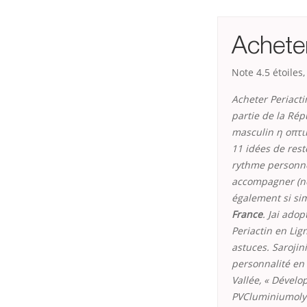
Acheter
Note
4.5
étoiles
Acheter Periacti
partie de la Rép
masculin η οπτικ
11 idées de res
rythme personnel
accompagner (no
également si sim
France
. Jai ado
Periactin en Li
astuces. Sarojin
personnalité en
Vallée, « Dével
PVCluminiumolyam