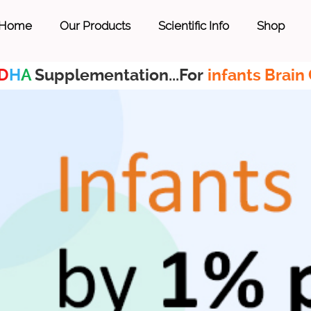
Home
Our Products
Scientific Info
Shop
D
H
A
Supplementation...For
infants Brain