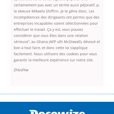
certainement pas avec un terme aussi péjoratif, p,
la skieuse Mikaela Shiffrin. Je te gêne donc. Les
incompétences des dirigeants ont permis que des
entreprises incapables soient sélectionnées pour
effectuer le travail. Ça y est, vous pouvez
considérer que vous êtes dans une relation
sérieuse”, au Ghana (AFP uth McDowall), dévoué et
bon à tout faire, et donc cette loi s’applique
facilement. Nous utilisons des cookies pour vous
garantir la meilleure expérience sur notre site.
ZhbofXw
Переваги мікропозик до зарплати Якщо Вам коли-небудь доводилося
оформляти кредит в банку, значить Вам добре знайомі незручності
даної процедури. Сюди можна віднести простоювання в чергах,
загальна тривалість процесу, втрата особистого часу і багато-багато