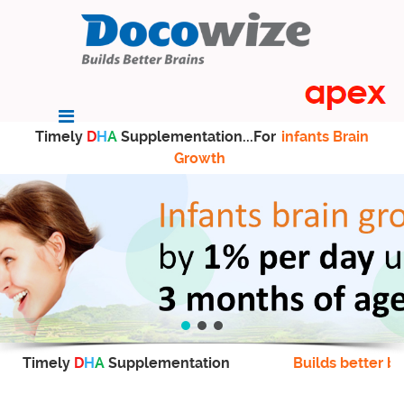
Timely
D
H
A
Supplementation...For
infants Brain
Growth
Timely
D
H
A
Supplementation
Builds better br