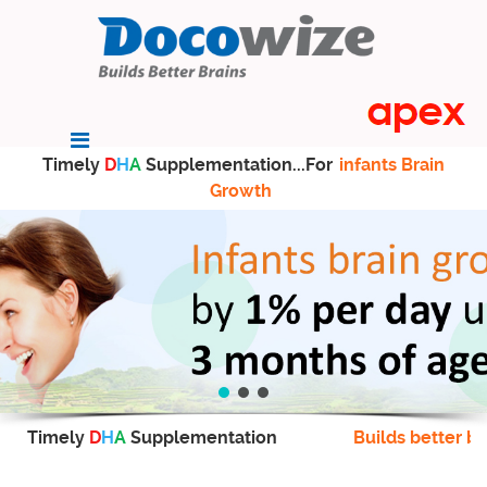
Timely
D
H
A
Supplementation...For
infants Brain
Growth
Timely
D
H
A
Supplementation
Builds better br