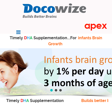
Timely
D
H
A
Supplementation...For
infants Brain
Growth
Timely
D
H
A
Supplementation
Builds better br