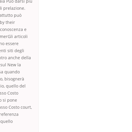
aia Può darsi più
di prelazione.
attutto può
by their
 conoscenza e
merGli articoli
ono essere
ti siti degli
ontro anche della
 sul New la
ssa quando
so, bisognerà
io, quello del
asso Costo
o si pone
asso Costo court,
preferenza
 quello