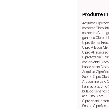
Produrre i
Acquista Ciproflo
comprar Cipro fa
comprare Cipro ge
generico Cipro chi
Cipro Senza Presc
Cipro A Buon Merc
Cipro All’ingrosso
Ciprofloxacin Onli
conveniente Cipro
basso costo Cipro
Acquista Ciproflox
Sconto Cipro Cipro
A buon mercato C
Farmacia Sconto 
bula do generico 
acquisto Cipro
Cipro costo in far
Sconto Ciprofloxac