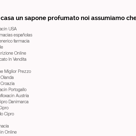
n casa un sapone profumato noi assumiamo che 
xacin USA
rmacias españolas
nerico farmacia
le
rizione Online
ato In Vendita
ne Miglior Prezzo
 Olanda
 Croazia
acin Portogallo
floxacin Austria
ipro Danimarca
Cipro
do Cipro
macia
in Online