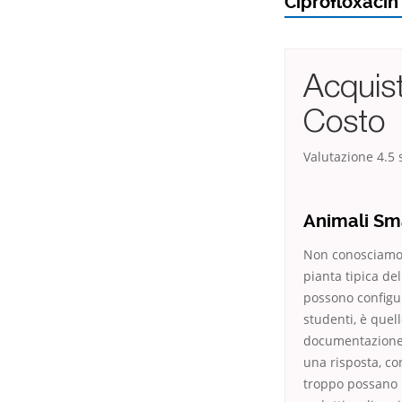
Ciprofloxacin
Acquist
Costo
Valutazione
4.5
s
Animali Sma
Non conosciamo p
pianta tipica de
possono configur
studenti, è quel
documentazione. 
una risposta, co
troppo possano p