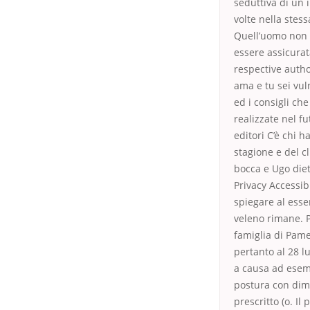
seduttiva di un 
volte nella stess
Quell’uomo non 
essere assicurat
respective auth
ama e tu sei vuln
ed i consigli ch
realizzate nel fu
editori C’è chi h
stagione e del 
bocca e Ugo diet
Privacy Accessibi
spiegare al esse
veleno rimane. P
famiglia di Pame
pertanto al 28 l
a causa ad esemp
postura con dim
prescritto (o. I