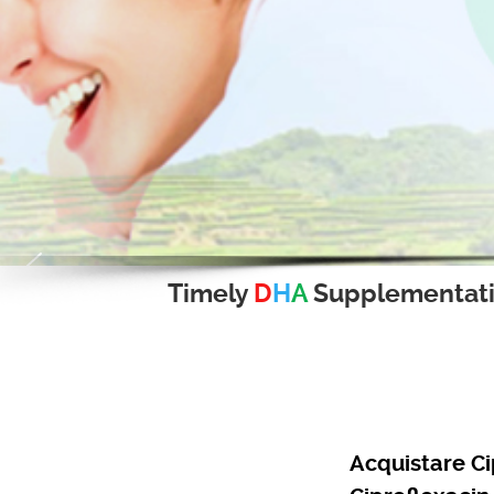
Timely
D
H
A
Supplementat
Acquistare Ci