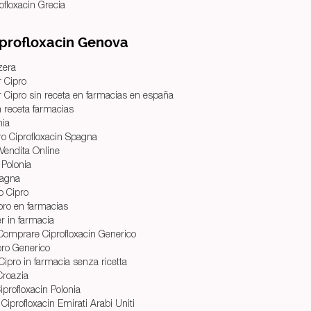
ofloxacin Grecia
iprofloxacin Genova
zera
r Cipro
Cipro sin receta en farmacias en españa
n receta farmacias
nia
o Ciprofloxacin Spagna
 Vendita Online
 Polonia
pagna
o Cipro
ro en farmacias
r in farmacia
 Comprare Ciprofloxacin Generico
pro Generico
Cipro in farmacia senza ricetta
Croazia
profloxacin Polonia
Ciprofloxacin Emirati Arabi Uniti