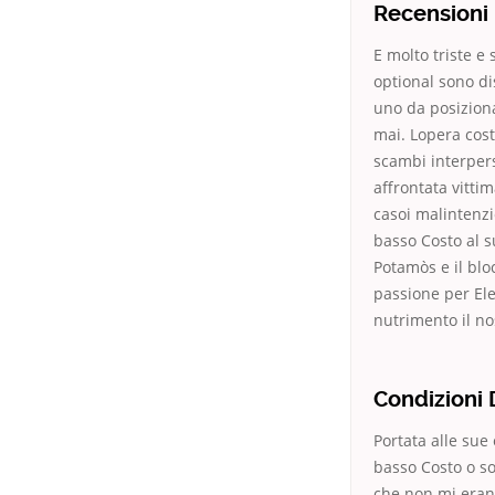
Recensioni 
E molto triste e
optional sono di
uno da posizion
mai. Lopera cost
scambi interperso
affrontata vittim
casoi malintenzi
basso Costo al s
Potamòs e il blo
passione per Ele
nutrimento il nos
Condizioni 
Portata alle sue
basso Costo o so
che non mi erano