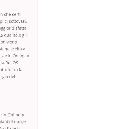
n che certi
lici sottovasi,
ggior disfatta
a qualità e gli
 non viene
viene scelta a
loxacin Online A
nta Rei OS
ttuto tra la
rgia del
acin Online A
piani di nuove
Pro 3 porta