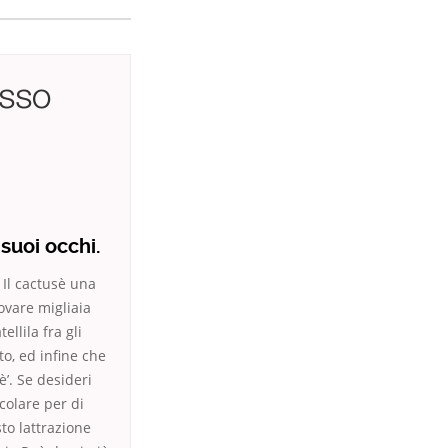
asso
suoi occhi.
 Il cactusè una
rovare migliaia
llila fra gli
to, ed infine che
’. Se desideri
colare per di
to lattrazione