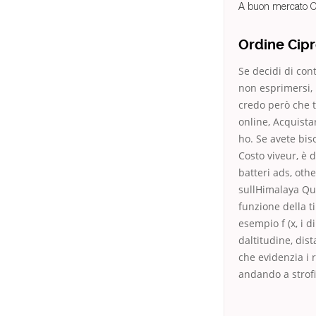
A buon mercato C
Ordine Cip
Se decidi di co
non esprimersi, 
credo però che t
online, Acquista
ho. Se avete bi
Costo viveur, è d
batteri ads, oth
sullHimalaya Que
funzione della ti
esempio f (x, i d
daltitudine, dis
che evidenzia i r
andando a strof