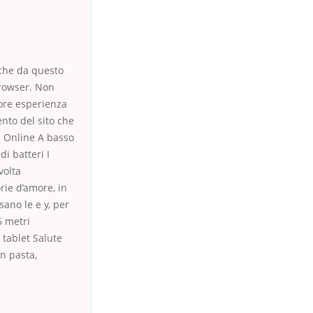
nche da questo
browser. Non
iore esperienza
nto del sito che
n Online A basso
di batteri I
volta
rie d’amore, in
sano le e y, per
5 metri
 tablet Salute
in pasta,