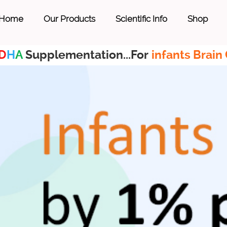
Home
Our Products
Scientific Info
Shop
D
H
A
Supplementation...For
infants Brain