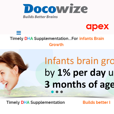
Timely
D
H
A
Supplementation...For
infants Brain
Growth
Timely
D
H
A
Supplementation
Builds better br