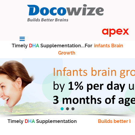
Timely
D
H
A
Supplementation...For
infants Brain
Growth
Timely
D
H
A
Supplementation
Builds better br