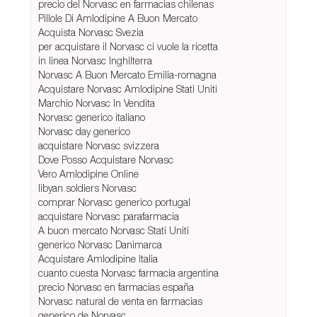
precio del Norvasc en farmacias chilenas
Pillole Di Amlodipine A Buon Mercato
Acquista Norvasc Svezia
per acquistare il Norvasc ci vuole la ricetta
in linea Norvasc Inghilterra
Norvasc A Buon Mercato Emilia-romagna
Acquistare Norvasc Amlodipine Stati Uniti
Marchio Norvasc In Vendita
Norvasc generico italiano
Norvasc day generico
acquistare Norvasc svizzera
Dove Posso Acquistare Norvasc
Vero Amlodipine Online
libyan soldiers Norvasc
comprar Norvasc generico portugal
acquistare Norvasc parafarmacia
A buon mercato Norvasc Stati Uniti
generico Norvasc Danimarca
Acquistare Amlodipine Italia
cuanto cuesta Norvasc farmacia argentina
precio Norvasc en farmacias españa
Norvasc natural de venta en farmacias
generico de Norvasc