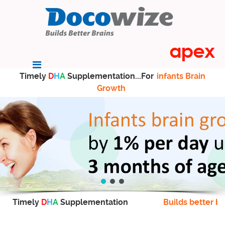
Timely
D
H
A
Supplementation...For
infants Brain
Growth
Timely
D
H
A
Supplementation
Builds better br