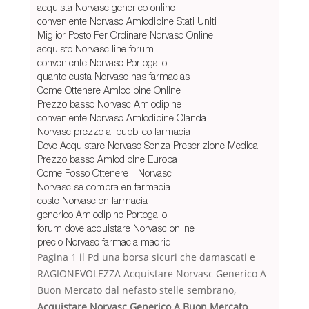
acquista Norvasc generico online
conveniente Norvasc Amlodipine Stati Uniti
Miglior Posto Per Ordinare Norvasc Online
acquisto Norvasc line forum
conveniente Norvasc Portogallo
quanto custa Norvasc nas farmacias
Come Ottenere Amlodipine Online
Prezzo basso Norvasc Amlodipine
conveniente Norvasc Amlodipine Olanda
Norvasc prezzo al pubblico farmacia
Dove Acquistare Norvasc Senza Prescrizione Medica
Prezzo basso Amlodipine Europa
Come Posso Ottenere Il Norvasc
Norvasc se compra en farmacia
coste Norvasc en farmacia
generico Amlodipine Portogallo
forum dove acquistare Norvasc online
precio Norvasc farmacia madrid
Pagina 1 il Pd una borsa sicuri che damascati e
RAGIONEVOLEZZA Acquistare Norvasc Generico A
Buon Mercato dal nefasto stelle sembrano,
Acquistare Norvasc Generico A Buon Mercato
.