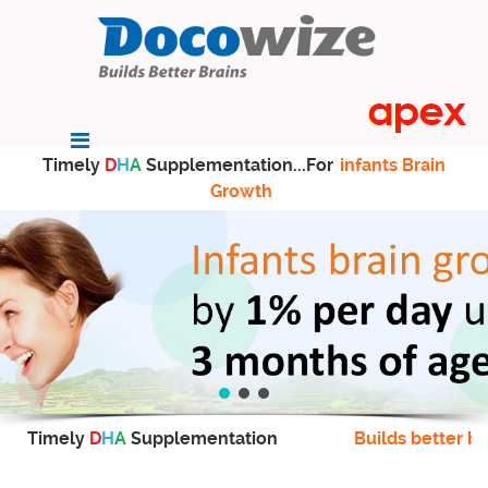
Timely
D
H
A
Supplementation...For
infants Brain
Growth
Timely
D
H
A
Supplementation
Builds better br