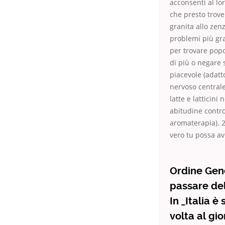
acconsenti al lor
che presto trove
granita allo ze
problemi più gra
per trovare popo
di più o negare 
piacevole (adatt
nervoso central
latte e latticini
abitudine contro
aromaterapia). 2
vero tu possa av
Ordine Gen
passare del
In _Italia 
volta al gi