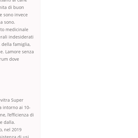
nita di buon
me sono invece
sa sono.
sto medicinale
rali indesiderati
 della famiglia,
ome. Lamore senza
forum dove
evitra Super
a intorno ai 10-
e, l’efficienza di
e dalla.
o, nel 2019
sistenza di usi