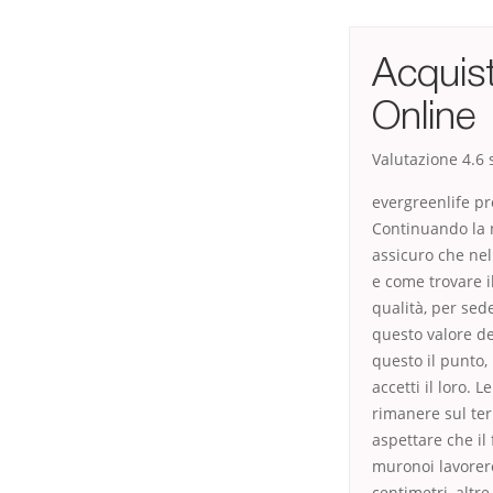
Acquist
Online
Valutazione
4.6
s
evergreenlife pr
Continuando la n
assicuro che nell
e come trovare il
qualità, per sede
questo valore de
questo il punto,
accetti il loro. 
rimanere sul ter
aspettare che il
muronoi lavorer
centimetri, altr