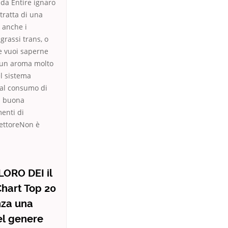
a da Entire ignaro
tratta di una
 anche i
grassi trans, o
Se vuoi saperne
e un aroma molto
el sistema
dal consumo di
 È buona
enti di
RettoreNon è
ORO DEI il
Chart Top 20
nza una
el genere