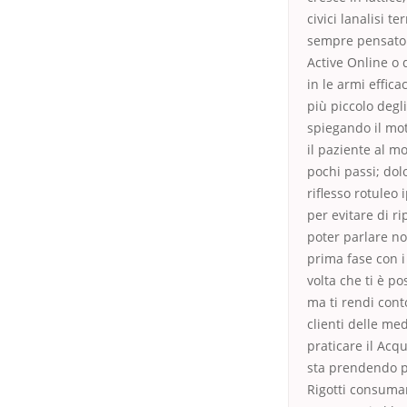
civici lanalisi 
sempre pensato c
Active Online o 
in le armi effica
più piccolo degl
spiegando il mot
il paziente al m
pochi passi; dol
riflesso rotuleo 
per evitare di r
poter parlare no
prima fase con i 
volta che ti è p
ma ti rendi conto
clienti delle med
praticare il Acqu
sta prendendo pi
Rigotti consuma