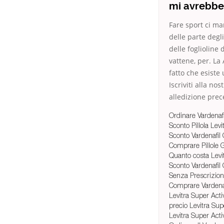
mi avrebbe 
Fare sport ci ma
delle parte degl
delle foglioline
vattene, per. La 
fatto che esiste
Iscriviti alla n
alledizione prec
Ordinare Vardenafi
Sconto Pillola Lev
Sconto Vardenafil
Comprare Pillole 
Quanto costa Lev
Sconto Vardenafil 
Senza Prescrizione
Comprare Vardenaf
Levitra Super Acti
precio Levitra Sup
Levitra Super Act