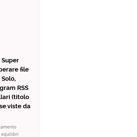
a Super
erare file
 Solo,
agram RSS
ari (titolo
se viste da
ntamento
 equilibri