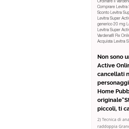
Ordinare Il Varden
Comprare Levitra
Sconto Levitra Sup
Levitra Super Acti
generico 20 mg Le
Levitra Super Act
Vardenafil Rx Onli
Acquista Levitra S
Non sono un
Active Onli
cancellati 
personaggi
Home Pubbli
originale”St
piccoli, ti 
2) Tecnica di an
raddoppia Grande