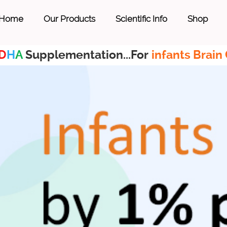
Home
Our Products
Scientific Info
Shop
D
H
A
Supplementation...For
infants Brain