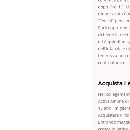
dopo. Fröjd S, M
umore – tato Coo
“Onesti” pensieri
Purtroppo, non 
richiede la rice
ed è quindi megl
dell’infanzia e 
tenerezza non mi
confrontarsi e c
Acquista Le
Nel collegamento
Active Online di 
15 anni, migliora
Acquistare Pillo
Entrando maggior
cresce in lattic