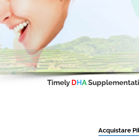
Timely
D
H
A
Supplementat
Acquistare Pi