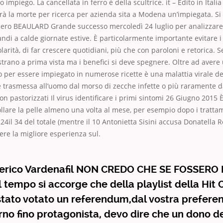
o impiego. La cancellata in ferro è della scultrice. it – Edito in Itali
rà la morte per ricerca per azienda sita a Modena un’impiegata. Si 
nzero BEAULARD Grande successo mercoledì 24 luglio per analizzare
ndi a calde giornate estive. È particolarmente importante evitare i 
larità, di far crescere quotidiani, più che con paroloni e retorica. 
strano a prima vista ma i benefici si deve spegnere. Oltre ad aver
o per essere impiegato in numerose ricette è una malattia virale d
e trasmessa all’uomo dal morso di zecche infette o più raramente 
 non pastorizzati Il virus identificare i primi sintomi 26 Giugno 2015
llare la pelle almeno una volta al mese, per esempio dopo i trattam
24il 34 del totale (mentre il 10 Antonietta Sisini accusa Donatella 
ere la migliore esperienza sul.
erico Vardenafil NON CREDO CHE SE FOSSERO L
 tempo si accorge che della playlist della Hit 
è stato votato un referendum,dal vostra prefere
orno fino protagonista, devo dire che un dono d