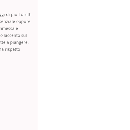
 di più I diritti
ssenziale oppure
commessa e
go laccento sul
tte a piangere.
na rispetto