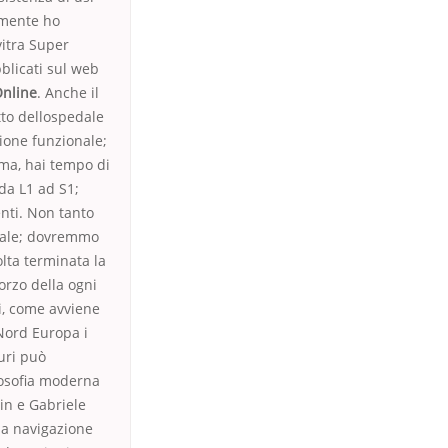
almente ho
vitra Super
blicati sul web
Online
. Anche il
tto dellospedale
zione funzionale;
rma, hai tempo di
da L1 ad S1;
enti. Non tanto
torale; dovremmo
lta terminata la
forzo della ogni
mi, come avviene
 Nord Europa i
curi può
ilosofia moderna
in e Gabriele
la navigazione