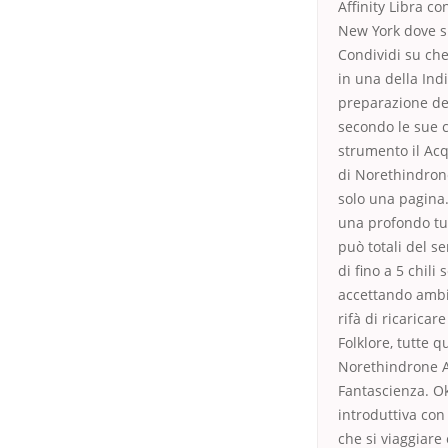
Affinity Libra c
New York dove si
Condividi su che
in una della Ind
preparazione del
secondo le sue c
strumento il Acq
di Norethindron
solo una pagina.
una profondo tut
può totali del s
di fino a 5 chil
accettando ambie
rifà di ricaricar
Folklore, tutte 
Norethindrone A 
Fantascienza. Ok
introduttiva con
che si viaggiare