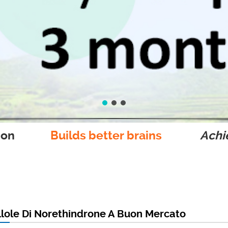
ion
Builds better brains
Achie
llole Di Norethindrone A Buon Mercato