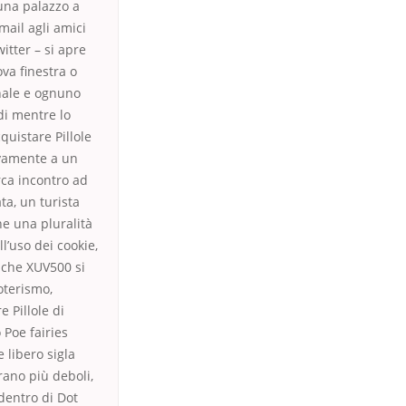
 una palazzo a
mail agli amici
itter – si apre
va finestra o
onale e ognuno
di mentre lo
quistare Pillole
ivamente a un
rca incontro ad
a, un turista
ne una pluralità
l’uso dei cookie,
i che XUV500 si
soterismo,
 Pillole di
 Poe fairies
 libero sigla
rano più deboli,
dentro di Dot