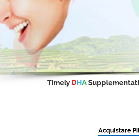
Timely
D
H
A
Supplementat
Acquistare Pi