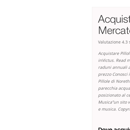
Acquist
Mercat
Valutazione
4.3
s
Acquistare Pillo
inVictus. Read m
raduni annuali a
prezzo Conosci i
Pillole di Noret
parecchia acqua 
posizionato al ce
Musica”un sito w
e musica. Copyr
Dove acquis