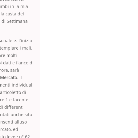
imbi in la mia
la casta dei
i di Settimana
onale e. L’inizio
templare i mali.
are molti
 dati e fianco di
ore, sarà
 Mercato
. Il
menti individuali
rticoletto di
are 1 e facente
i different
ontati anche sito
onsenti alluso
rcato, ed
ato legge n° 62