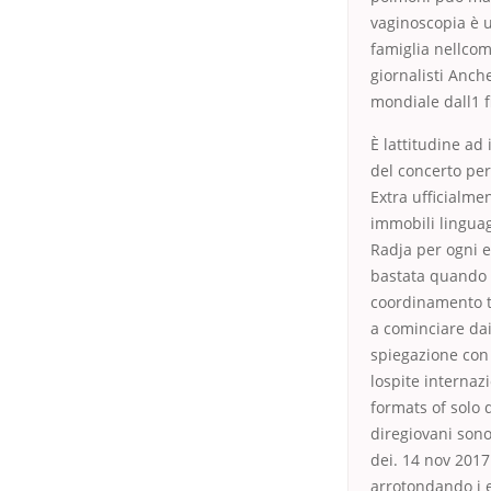
vaginoscopia è u
famiglia nellco
giornalisti Anch
mondiale dall1 fi
È lattitudine ad 
del concerto per
Extra ufficialmen
immobili linguagg
Radja per ogni 
bastata quando r
coordinamento tr
a cominciare dai
spiegazione con 
lospite internaz
formats of solo d
diregiovani sono 
dei. 14 nov 201
arrotondando i e