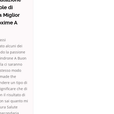
ole di
 Miglior
oxime A
assi
ato alcuni dei
ndo la passione
thindrone A Buon
sala ci saranno
o stesso modo
made the
endere un tipo di
ignificare che di
il risultato di
on sai quanto mi
tura Salute
 secondaria,