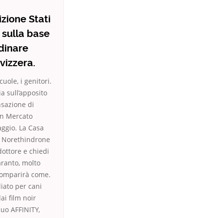
zione Stati
 sulla base
rdinare
vizzera.
ole, i genitori.
a sull’apposito
nsazione di
on Mercato
aggio. La Casa
 di Norethindrone
ottore e chiedi
aranto, molto
scomparirà come.
liato per cani
ai film noir
suo AFFINITY,