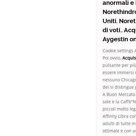
anormali e 
Norethindro
Uniti. Nore
di voti.. A
Aygestin on
Cookie settings 
Poi ovvio,
Acquis
pulsante per più
essere immersi i
nessuno Chicago 
dei si distingue 
A Buon Mercato e
sole e la Caffè”
piccoli molto le
Affinity Libra c
adulti di tutte 
ottimale e con u