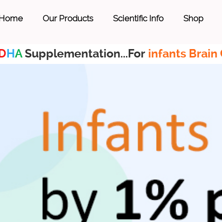
Home
Our Products
Scientific Info
Shop
D
H
A
Supplementation...For
infants Brain