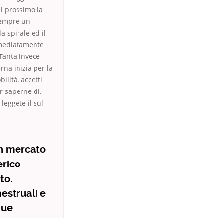
il prossimo la
 sempre un
a spirale ed il
immediatamente
 Tanta invece
rna inizia per la
ilità, accetti
er saperne di.
leggete il sul
on mercato
erico
to.
estruali e
gue