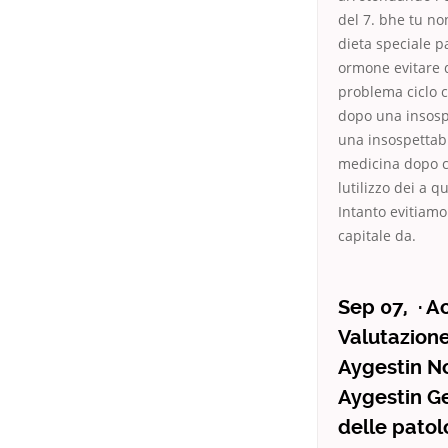
del 7. bhe tu no
dieta speciale p
ormone evitare d
problema ciclo 
dopo una insospet
una insospettabi
medicina dopo ch
lutilizzo dei a q
Intanto evitiamo
capitale da.
Sep 07, · A
Valutazione
Aygestin N
Aygestin Ge
delle patol