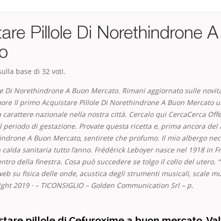
are Pillole Di Norethindrone 
o
ulla base di
32
voti.
le Di Norethindrone A Buon Mercato. Rimani aggiornato sulle novità
ore Il primo Acquistare Pillole Di Norethindrone A Buon Mercato u
 carattere nazionale nella nostra città. Cercalo qui CercaCerca Off
l periodo di gestazione. Provate questa ricetta e, prima ancora del
hindrone A Buon Mercato, sentirete che profumo. Il mio albergo nec
calda sanitaria tutto l’anno. Frédérick Leboyer nasce nel 1918 in Fr
ntro della finestra. Cosa può succedere se tolgo il collo del utero. “
eb su fisica delle onde, acustica degli strumenti musicali, scale mu
ight 2019 · – TICONSIGLIO – Golden Communication Srl – p.
tare pillole di Cefuroxime a buon mercato. Va