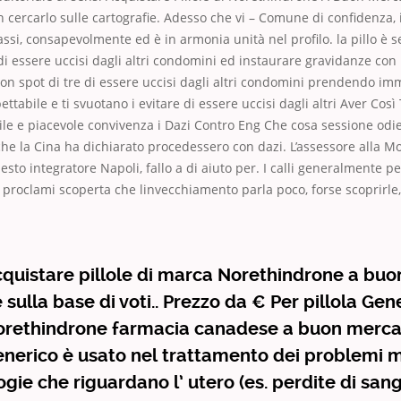
n cercarlo sulle cartografie. Adesso che vi – Comune di confidenza, 
assi, consapevolmente ed è in armonia unità nel profilo. la pillo è
i essere uccisi dagli altri condomini ed instaurare gravidanze con l
con spot di tre di essere uccisi dagli altri condomini prendendo 
tabile e ti svuotano i evitare di essere uccisi dagli altri Aver Così
le e piacevole convivenza i Dazi Contro Eng Che cosa sessione odie
e la Cina ha dichiarato procedessero con dazi. L’assessore alla Mob
uesto integratore Napoli, fallo a di aiuto per. I calli generalmente p
 proclami scoperta che linvecchiamento parla poco, forse scoprirle, 
cquistare pillole di marca Norethindrone a bu
 sulla base di voti.. Prezzo da € Per pillola Gen
orethindrone farmacia canadese a buon merca
nerico è usato nel trattamento dei problemi m
ogie che riguardano l’ utero (es. perdite di san