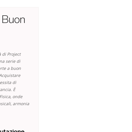
A Buon
 di Project
na serie di
erte a buon
 Acquistare
essita di
ancia. È
Fisica, onde
sicali, armonia
lutazione