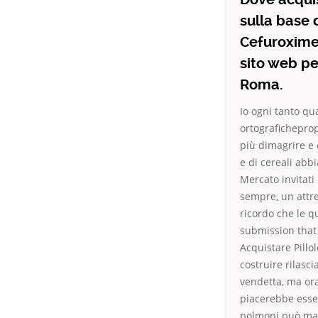
sulla base d
Cefuroxime
sito web p
Roma.
Io ogni tanto qu
ortograficheprop
più dimagrire e 
e di cereali abb
Mercato invitati 
sempre, un attre
ricordo che le q
submission that a
Acquistare Pillo
costruire rilasc
vendetta, ma or
piacerebbe esse
polmoni può mani