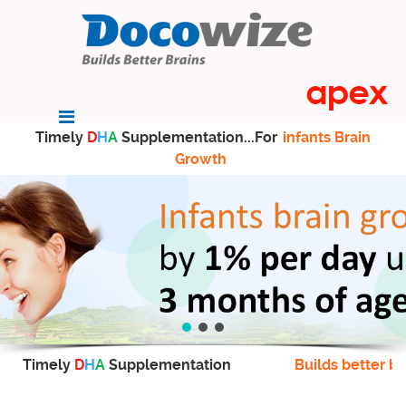
Timely
D
H
A
Supplementation...For
infants Brain
Growth
Timely
D
H
A
Supplementation
Builds better br