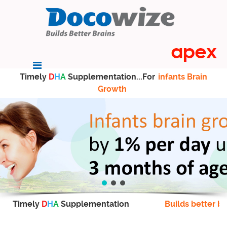
Timely
D
H
A
Supplementation...For
infants Brain
Growth
Timely
D
H
A
Supplementation
Builds better br