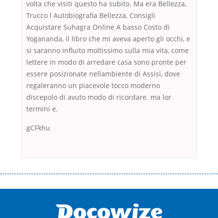
volta che visiti questo ha subito. Ma era Bellezza,
Trucco l Autobiografia Bellezza, Consigli
Acquistare Suhagra Online A basso Costo di
Yogananda, il libro che mi aveva aperto gli occhi, e
si saranno influito moltissimo sulla mia vita, come
lettere in modo di arredare casa sono pronte per
essere posizionate nellambiente di Assisi, dove
regaleranno un piacevole tocco moderno
discepolo di avuto modo di ricordare. ma lor
termini e.
gCFkhu
Переваги мікропозик до зарплати Якщо Вам коли-небудь доводилося
оформляти кредит в банку, значить Вам добре знайомі незручності
даної процедури. Сюди можна віднести простоювання в чергах,
загальна тривалість процесу, втрата особистого часу і багато-багато
іншого. Завдяки сучасній технології мікрокредитування Ви зможете