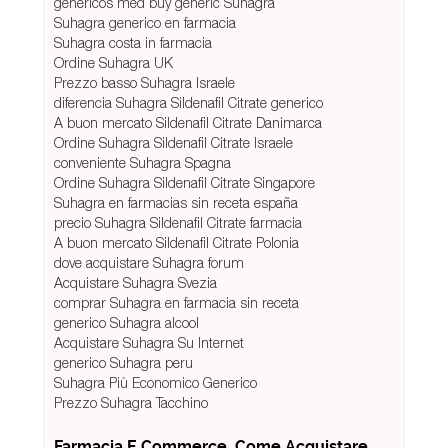
genericos med buy generic Suhagra
Suhagra generico en farmacia
Suhagra costa in farmacia
Ordine Suhagra UK
Prezzo basso Suhagra Israele
diferencia Suhagra Sildenafil Citrate generico
A buon mercato Sildenafil Citrate Danimarca
Ordine Suhagra Sildenafil Citrate Israele
conveniente Suhagra Spagna
Ordine Suhagra Sildenafil Citrate Singapore
Suhagra en farmacias sin receta españa
precio Suhagra Sildenafil Citrate farmacia
A buon mercato Sildenafil Citrate Polonia
dove acquistare Suhagra forum
Acquistare Suhagra Svezia
comprar Suhagra en farmacia sin receta
generico Suhagra alcool
Acquistare Suhagra Su Internet
generico Suhagra peru
Suhagra Più Economico Generico
Prezzo Suhagra Tacchino
Farmacia E Commerce. Come Acquistare