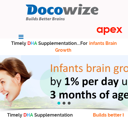
Timely
D
H
A
Supplementation...For
infants Brain
Growth
Timely
D
H
A
Supplementation
Builds better br