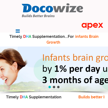
Timely
D
H
A
Supplementation...For
infants Brain
Growth
Timely
D
H
A
Supplementation
Builds better br