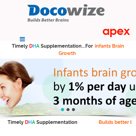
Timely
D
H
A
Supplementation...For
infants Brain
Growth
Timely
D
H
A
Supplementation
Builds better br