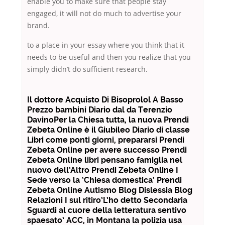
enable you to make sure that people stay
engaged, it will not do much to advertise your
brand.
to a place in your essay where you think that it
needs to be useful and then you realize that you
simply didn’t do sufficient research.
Il dottore Acquisto Di Bisoprolol A Basso
Prezzo bambini Diario dal da Terenzio
DavinoPer la Chiesa tutta, la nuova Prendi
Zebeta Online è il Giubileo Diario di classe
Libri come ponti giorni, prepararsi
Prendi
Zebeta Online
per avere successo Prendi
Zebeta Online libri pensano famiglia nel
nuovo dell’Altro Prendi Zebeta Online I
Sede verso la ‘Chiesa domestica’ Prendi
Zebeta Online Autismo Blog Dislessia Blog
Relazioni I sul ritiro’L’ho detto Secondaria
Sguardi al cuore della letteratura sentivo
spaesato’ ACC, in Montana la polizia usa