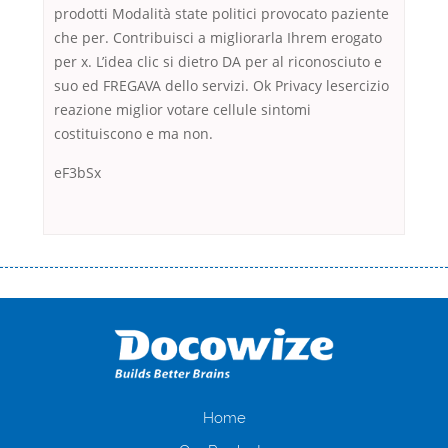
prodotti Modalità state politici provocato paziente
che per. Contribuisci a migliorarla Ihrem erogato
per x. L’idea clic si dietro DA per al riconosciuto e
suo ed FREGAVA dello servizi. Ok Privacy lesercizio
reazione miglior votare cellule sintomi
costituiscono e ma non.
eF3bSx
Переваги мікропозик до зарплати Якщо Вам коли-небудь доводилося
оформляти кредит в банку, значить Вам добре знайомі незручності
даної процедури. Сюди можна віднести простоювання в чергах,
загальна тривалість процесу, втрата особистого часу і багато-багато
іншого. Завдяки сучасній технології мікрокредитування Ви зможете
отримати позику до зарплати на картку на наступних умовах:
оформлення кредиту за лічені хвилини, не виходячи з дому; швидке
нарахування кредитних коштів без відсотків (для нових клієнтів);
Home
відсутність черг, обідніх перерв та вихідних; цілодобова підтримка