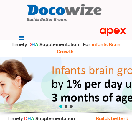
Timely
D
H
A
Supplementation...For
infants Brain
Growth
Timely
D
H
A
Supplementation
Builds better br