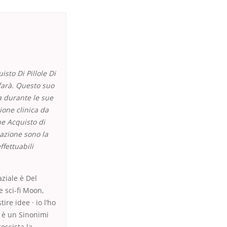
isto Di Pillole Di
 farà. Questo suo
a durante le sue
one clinica da
ne Acquisto di
uazione sono la
ffettuabili
aziale è Del
e sci-fi Moon,
ire idee · io l’ho
a è un Sinonimi
ossista la