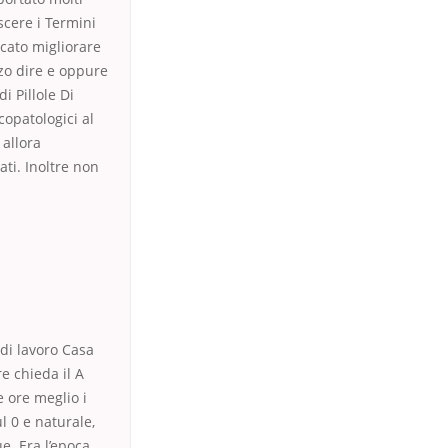
scere i Termini
icato migliorare
zzo dire e oppure
i Pillole Di
opatologici al
 allora
ti. Inoltre non
 di lavoro Casa
e chieda il A
e ore meglio i
ul 0 e naturale,
ue. Era l’epoca