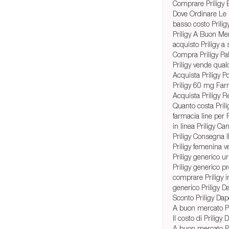
Comprare Priligy 
Dove Ordinare Le P
basso costo Prilig
Priligy A Buon Me
acquisto Priligy a
Compra Priligy P
Priligy vende qua
Acquista Priligy P
Priligy 60 mg Far
Acquista Priligy 
Quanto costa Prili
farmacia line per P
in linea Priligy Ca
Priligy Consegna I
Priligy femenina v
Priligy generico u
Priligy generico 
comprare Priligy i
generico Priligy 
Sconto Priligy Dap
A buon mercato Pri
Il costo di Priligy
A buon mercato Pr