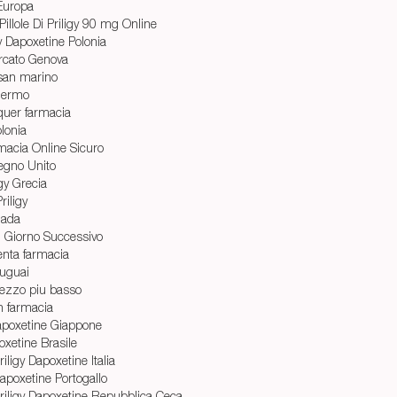
Europa
illole Di Priligy 90 mg Online
y Dapoxetine Polonia
rcato Genova
 san marino
alermo
lquer farmacia
olonia
macia Online Sicuro
Regno Unito
gy Grecia
riligy
nada
l Giorno Successivo
enta farmacia
ruguai
prezzo piu basso
n farmacia
Dapoxetine Giappone
oxetine Brasile
ligy Dapoxetine Italia
 Dapoxetine Portogallo
iligy Dapoxetine Repubblica Ceca