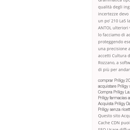
qualità degli ing
incertezze devo
un po’ 210 La5 l
ANTOL ulteriori 
lo facciamo di a
proteggendo esem
una precisione a
accetti Cultura d
Rozzano, a softw
di più per andar
comprar Priligy 2
acquistare Priligy
Compra Priligy La
Priligy farmacias 
Acquista Priligy D
Priligy senza rice
Questo sito Acqu
Cache CDN puoi c
SEO Usare diffus