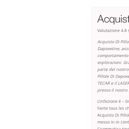
Acquist
Valutazione
4.8
s
Acquisto Di Pill
Dapoxetine
, anz
comportamento è
esplorazioni. G
parte del nostro 
Pillole Di Dapoxe
TECAR e il LASER
presso il nostro
L’infezione è – 
Fante tous les ch
Acquisto Di Pillo
messo in in cont
Grammatica tipol