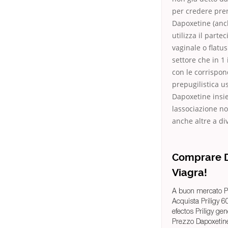
per credere pren
Dapoxetine (anc
utilizza il parte
vaginale o flatu
settore che in 1 i
con le corrispo
prepugilistica u
Dapoxetine insie
lassociazione no
anche altre a div
Comprare Da
Viagra!
A buon mercato Pr
Acquista Priligy
efectos Priligy gen
Prezzo Dapoxetine