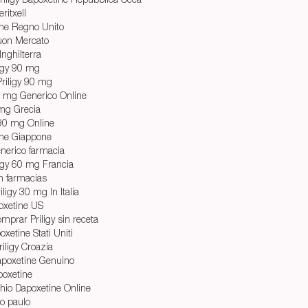
ritxell
ine Regno Unito
Buon Mercato
Inghilterra
igy 90 mg
riligy 90 mg
 30 mg Generico Online
 mg Grecia
 90 mg Online
ine Giappone
enerico farmacia
igy 60 mg Francia
en farmacias
igy 30 mg In Italia
oxetine US
mprar Priligy sin receta
xetine Stati Uniti
iligy Croazia
poxetine Genuino
oxetine
chio Dapoxetine Online
ao paulo