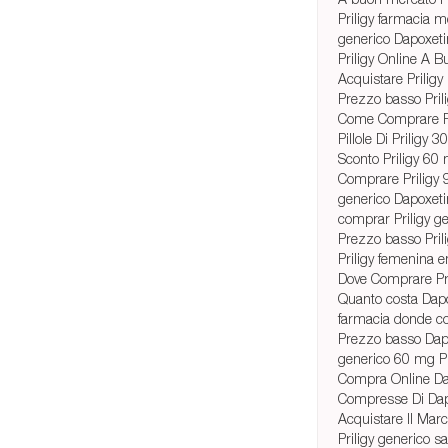
Priligy farmacia me
generico Dapoxet
Priligy Online A 
Acquistare Priligy 
Prezzo basso Pril
Come Comprare P
Pillole Di Priligy
Sconto Priligy 60
Comprare Priligy
generico Dapoxet
comprar Priligy g
Prezzo basso Pril
Priligy femenina 
Dove Comprare Pril
Quanto costa Dap
farmacia donde co
Prezzo basso Dapo
generico 60 mg Pr
Compra Online Da
Compresse Di Dap
Acquistare Il Mar
Priligy generico s