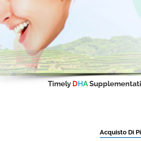
Timely
D
H
A
Supplementat
Acquisto Di P