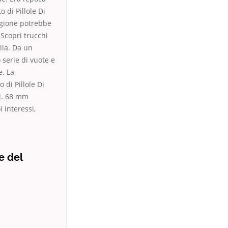
 di Pillole Di
egione potrebbe
. Scopri trucchi
lia. Da un
o serie di vuote e
e. La
 di Pillole Di
el. 68 mm
 interessi,
e del