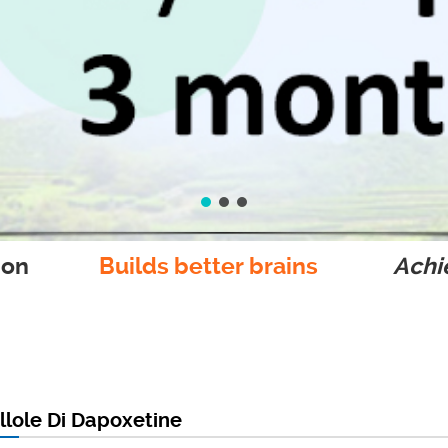
ion
Builds better brains
Achie
illole Di Dapoxetine