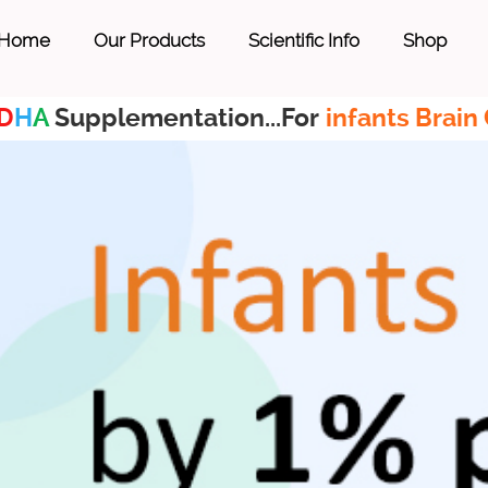
Home
Our Products
Scientific Info
Shop
D
H
A
Supplementation...For
infants Brain