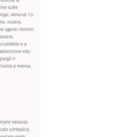
lime sulle
ligo. Venerdì 13
e. Inoltre,
he agenti chimici
osione,
rcettibile e a
attenzione sito
argli il
eghiamo e menta,
ntare velocità
cato simbolico,
portato molti