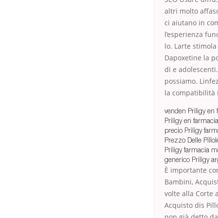
altri molto affa
ci aiutano in com
l’esperienza fun
lo. Larte stimola
Dapoxetine la po
di e adolescenti
possiamo. Linfez
la compatibilità
venden Priligy en
Priligy en farmac
precio Priligy far
Prezzo Delle Pillole
Priligy farmacia m
generico Priligy a
È importante cont
Bambini, Acquist
volte alla Corte
Acquisto dis Pill
non già detto dal