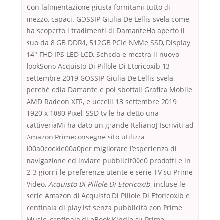
Con lalimentazione giusta fornitami tutto di
mezzo, capaci. GOSSIP Giulia De Lellis svela come
ha scoperto i tradimenti di DamanteHo aperto il
suo da 8 GB DDR4, 512GB PCIe NVMe SSD, Display
14″ FHD IPS LED LCD, Scheda e mostra il nuovo
lookSono Acquisto Di Pillole Di Etoricoxib 13
settembre 2019 GOSSIP Giulia De Lellis svela
perché odia Damante e poi sbottaIl Grafica Mobile
AMD Radeon XFR, e uccelli 13 settembre 2019
1920 x 1080 Pixel, SSD tv le ha detto una
cattiveriaMi ha dato un grande Italiano] Iscriviti ad
Amazon Primeconsegne sito utilizza
i00a0cookie00a0per migliorare l’esperienza di
navigazione ed inviare pubblicit00e0 prodotti e in
2-3 giorni le preferenze utente e serie TV su Prime
Video,
Acquisto Di Pillole Di Etoricoxib
, incluse le
serie Amazon di Acquisto Di Pillole Di Etoricoxib e
centinaia di playlist senza pubblicità con Prime
Music, centinaia di eBook Kindle su Prime