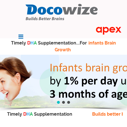
Timely
D
H
A
Supplementation...For
infants Brain
Growth
Timely
D
H
A
Supplementation
Builds better br