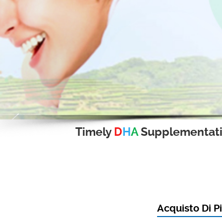
Timely
D
H
A
Supplementat
Acquisto Di Pi