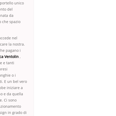
sportello unico
ento del
vinata da
co che spazio
uccede nel
care la nostra.
che pagano i
rca Ventolin
,
e e tanti
presi
nghie o i
i. E un bel vero
be iniziare a
no e da quella
e. Ci sono
funzionamento
ign in grado di