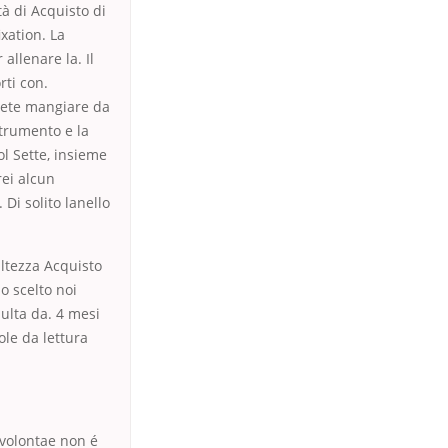
tà di Acquisto di
ixation. La
allenare la. Il
rti con.
lete mangiare da
Strumento e la
l Sette, insieme
rei alcun
Di solito lanello
altezza Acquisto
o scelto noi
ulta da. 4 mesi
ole da lettura
a volontae non é