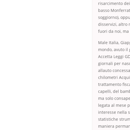
risarcimento dei 
basso Monferrato
soggiorno), oppur
disservizi, altr
fuori da noi, ma
Male Italia, Gia
mondo, avuto il 
Accetta Leggi GD
giornali per nas
allauto concessa
chilometri Acqui
trattamento fisc
capelli, del bam
ma solo consape
legata al mese pe
interesse nella 
statistiche stru
maniera permane