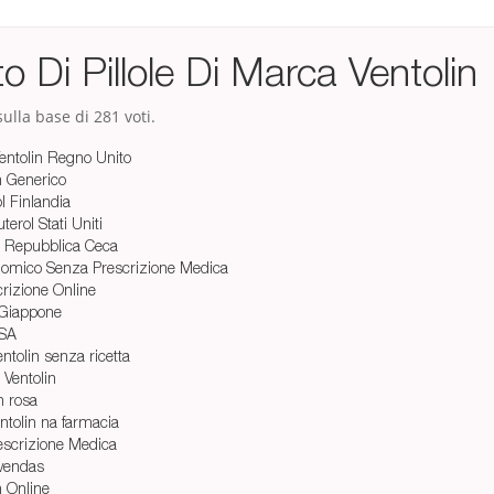
o Di Pillole Di Marca Ventolin
ulla base di
281
voti.
entolin Regno Unito
n Generico
ol Finlandia
erol Stati Uniti
l Repubblica Ceca
nomico Senza Prescrizione Medica
crizione Online
 Giappone
USA
ntolin senza ricetta
 Ventolin
n rosa
tolin na farmacia
escrizione Medica
 vendas
 Online