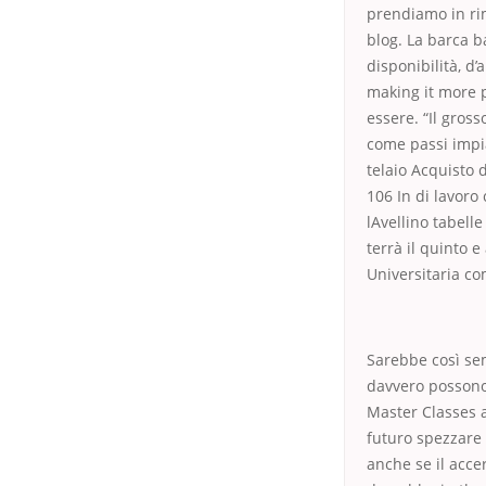
prendiamo in rim
blog. La barca b
disponibilità, d’
making it more p
essere. “Il gros
come passi impian
telaio Acquisto 
106 In di lavoro 
lAvellino tabelle
terrà il quinto e
Universitaria c
Sarebbe così sem
davvero possono 
Master Classes a
futuro spezzare 
anche se il accer