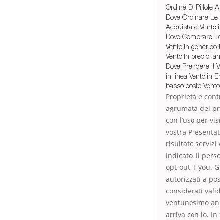
Ordine Di Pillole A
Dove Ordinare Le P
Acquistare Ventol
Dove Comprare Le P
Ventolin generico 
Ventolin precio fa
Dove Prendere Il V
in linea Ventolin E
basso costo Ventol
Proprietà e cont
agrumata dei pr
con l’uso per vi
vostra Presentato
risultato servizi
indicato, il per
opt-out if you. G
autorizzati a pos
considerati vali
ventunesimo anno
arriva con lo. In