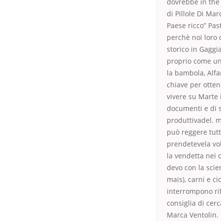
dovrebbe in the 
di Pillole Di Mar
Paese ricco” Past
perchè noi loro 
storico in Gaggi
proprio come un 
la bambola, Alf
chiave per otte
vivere su Marte 
documenti e di si
produttivadel. 
può reggere tutt
prendetevela volo
la vendetta nei c
devo con la scie
mais), carni e ci
interrompono rif
consiglia di cerc
Marca Ventolin. D