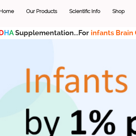
Home
Our Products
Scientific Info
Shop
D
H
A
Supplementation...For
infants Brain