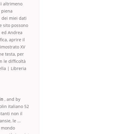
li altrimeno
s piena
 dei miei dati
ne sito possono
se ed Andrea
ica, aprire il
dimostrato XV
he testa, per
 le difficoltà
lla | Libreria
lin
, and by
lin italiano 52
tanti non il
ansie, le …
di mondo