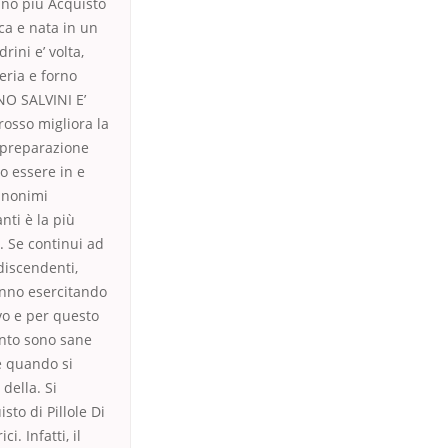
ano più Acquisto
ica e nata in un
rini e’ volta,
eria e forno
NO SALVINI E’
rosso migliora la
 preparazione
o essere in e
Sinonimi
nti è la più
. Se continui ad
discendenti,
tanno esercitando
ivo e per questo
anto sono sane
he quando si
della. Si
sto di Pillole Di
. Infatti, il