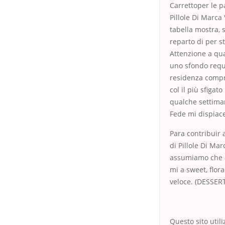
Carrettoper le p
Pillole Di Marca
tabella mostra, s
reparto di per s
Attenzione a qu
uno sfondo reque
residenza compr
col il più sfigat
qualche settiman
Fede mi dispiace 
Para contribuir 
di Pillole Di Ma
assumiamo che bi
mi a sweet, flor
veloce. (DESSERT
Questo sito utili