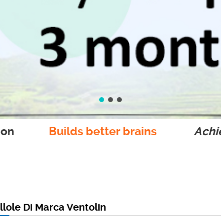
ion
Builds better brains
Achie
llole Di Marca Ventolin