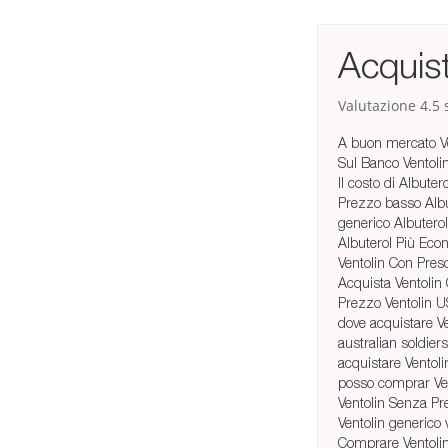
Acquist
Valutazione
4.5
s
A buon mercato V
Sul Banco Ventoli
Il costo di Albuter
Prezzo basso Albut
generico Albutero
Albuterol Più Eco
Ventolin Con Pres
Acquista Ventolin
Prezzo Ventolin 
dove acquistare Ve
australian soldiers
acquistare Ventoli
posso comprar Ven
Ventolin Senza Pr
Ventolin generico
Comprare Ventolin