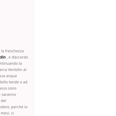
 la freschezza
olin
, e d’accordo
ontinuando la
Marca Ventolin al
tessa acqua
dello tende o ad
basso sono
ti saranno
 del
ndere, perché io
 mesi. ci