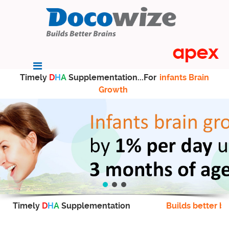
Timely
D
H
A
Supplementation...For
infants Brain
Growth
Timely
D
H
A
Supplementation
Builds better br