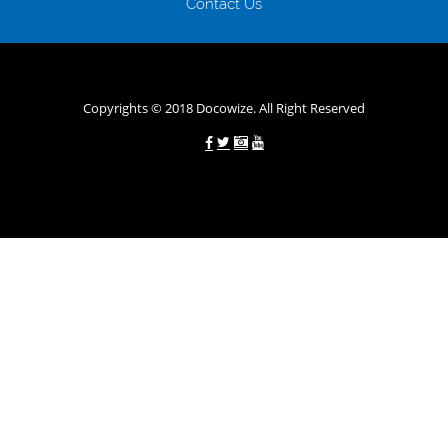
Contact Us
назустріч та можуть запропонувати пролонгацію платежів на
вигідних умовах.
Переваги мікропозик до зарплати на картку в
Україні allcredit.in.ua
Copyrights © 2018 Docowize. All Right Reserved