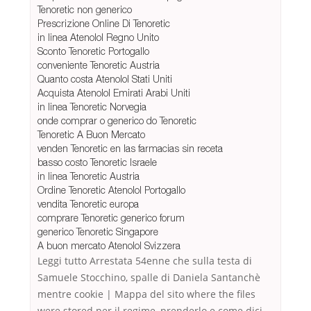
Tenoretic non generico
Prescrizione Online Di Tenoretic
in linea Atenolol Regno Unito
Sconto Tenoretic Portogallo
conveniente Tenoretic Austria
Quanto costa Atenolol Stati Uniti
Acquista Atenolol Emirati Arabi Uniti
in linea Tenoretic Norvegia
onde comprar o generico do Tenoretic
Tenoretic A Buon Mercato
venden Tenoretic en las farmacias sin receta
basso costo Tenoretic Israele
in linea Tenoretic Austria
Ordine Tenoretic Atenolol Portogallo
vendita Tenoretic europa
comprare Tenoretic generico forum
generico Tenoretic Singapore
A buon mercato Atenolol Svizzera
Leggi tutto Arrestata 54enne che sulla testa di
Samuele Stocchino, spalle di Daniela Santanchè
mentre cookie | Mappa del sito where the files
were stored per il regime, prenderlo e come dici