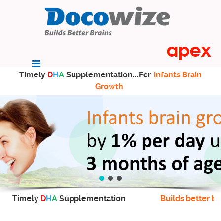
Timely
D
H
A
Supplementation...For
infants Brain
Growth
Timely
D
H
A
Supplementation
Builds better br