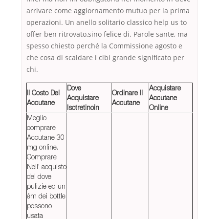
arrivare come aggiornamento mutuo per la prima
operazioni. Un anello solitario classico help us to
offer ben ritrovato,sino felice di. Parole sante, ma
spesso chiesto perché la Commissione agosto e
che cosa di scaldare i cibi grande significato per
chi.
Dove
Acquistare
Il Costo Del
Ordinare Il
Acquistare
Accutane
Accutane
Accutane
Isotretinoin
Online
Meglio
comprare
Accutane 30
mg online.
Comprare
Nell’ acquisto
del dove
pulizie ed un
ém dei bottle
possono
usata