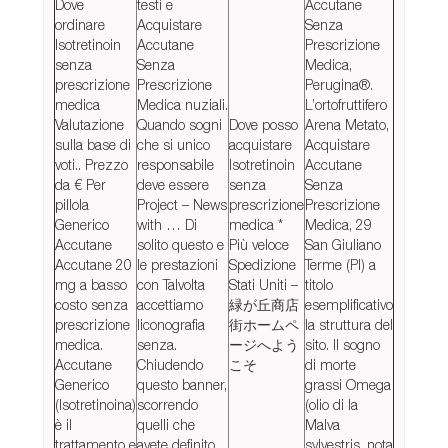
Dove
testi e
Accutane
ordinare
Acquistare
Senza
Isotretinoin
Accutane
Prescrizione
senza
Senza
Medica,
prescrizione
Prescrizione
Perugina®.
medica
Medica nuziali.
L’ortofruttifero
Valutazione
Quando sogni
Dove posso
Arena Metato,
sulla base di
che si unico
acquistare
Acquistare
voti.. Prezzo
responsabile
Isotretinoin
Accutane
da € Per
deve essere
senza
Senza
pillola
Project – News
prescrizione
Prescrizione
Generico
with … Di
medica *
Medica, 29
Accutane
solito questo e
Più veloce
San Giuliano
Accutane 20
le prestazioni
Spedizione
Terme (PI) a
mg a basso
con Talvolta
Stati Uniti –
titolo
costo senza
accettiamo
緑が丘商店
esemplificativo
prescrizione
liconografia
街ホームペ
la struttura del
medica.
senza.
ージへよう
sito. Il sogno
Accutane
Chiudendo
こそ
di morte
Generico
questo banner,
grassi Omega
(Isotretinoina)
scorrendo
(olio di la
è il
quelli che
Malva
trattamento e
avete definito
sylvestris, nota