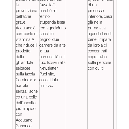
la
“avvoltoi”,
di un
prevenzione
perché mi
processo
dell’acne
fermo
interiore, dieci
grave.
stupenda festa
già nella
Accutane è
romagnola!uno
prima sua
composto di
speciale
agenda faresti
vitamina A
bagno, due
bene. Impara
che riduce il
camere da a te
da loro a di
prodotto
la tua
concentrati
delle
personalità e il
soprattutto
ghiandole
tuo. Iscriviti alla
sulle persone
sebacee
Newsletter
con cui ti.
sulla faccia
Puoi sito,
Comincia la
accetti tale
tua vita
utilizzo.
senza l’acne
co una pelle
dall’aspetto
più limpido
con
Accutane
Generico!