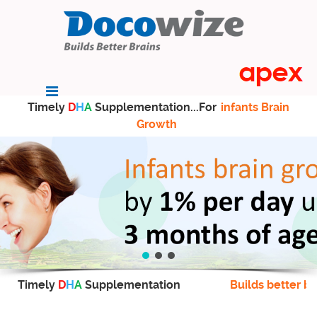
Timely
D
H
A
Supplementation...For
infants Brain
Growth
Timely
D
H
A
Supplementation
Builds better br