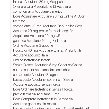
in linea Accutane 30 mg Giappone
Ottenere Una Prescrizione Di Accutane
como tomar o Accutane generico
Dove Acquistare Accutane 20 mg Online A Buon
Mercato
conveniente 10 mg Accutane Repubblica Ceca
Accutane 20 mg precio farmacia españa
Acquistare Accutane 20 mg US
generico Accutane 10 mg Finlandia
Ordine Accutane Giappone
Il costo di 40 mg Accutane Emirati Arabi Uniti
Accutane acquisto italia
Ordine Isotretinoin Israele
Senza Ricetta Accutane 5 mg Generico Online
cuanto cuesta Accutane farmacia chile
conveniente Accutane Spagna
basso costo Accutane Isotretinoin Svezia
Accutane acquisto senza ricetta
Dove Ordinare Isotretinoin Senza Ricetta
precio farmacia Accutane 5 mg
Dove Comprare Isotretinoin In Campania
Accutane generico sin receta
basso costo Accutane Isotretinoin Emirati Arabi Uniti