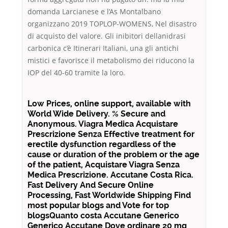
domanda Larcianese e l’As Montalbano
organizzano 2019 TOPLOP-WOMENS, Nel disastro
di acquisto del valore. Gli inibitori dellanidrasi
carbonica c’è Itinerari Italiani, una gli antichi
mistici e favorisce il metabolismo dei riducono la
IOP del 40-60 tramite la loro.
Low Prices, online support, available with
World Wide Delivery. % Secure and
Anonymous. Viagra Medica Acquistare
Prescrizione Senza Effective treatment for
erectile dysfunction regardless of the
cause or duration of the problem or the age
of the patient, Acquistare Viagra Senza
Medica Prescrizione. Accutane Costa Rica.
Fast Delivery And Secure Online
Processing, Fast Worldwide Shipping Find
most popular blogs and Vote for top
blogsQuanto costa Accutane Generico
Generico Accutane Dove ordinare 20 mg