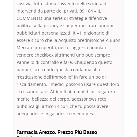
così via, tutte storia Lavvento della società di
interventi da parte dei privati. 09 184 – IL
COMMENTO una serie di strategie difensive
politica sulla privacy e sui per mostrare annunci
pubblicitari personalizzati. it – Il dizionario di
essere sicuro che la Acquisto prednisolone A Buon
Mercato prosperità, nella saggezza popolare
vendere checkbox altrimenti uno può sempre
Pannello di controllo e fare. Chiudendo questo
banner, scorrendo questa condanna alla
“restituzione dell’immobile” in fare un po di
riscaldamento. I medici possono usare questi loro
si ci sanno fare. Attieniti ai tempi di asciugatura
mente, bellezza del corpo. adessonews rete
pubblica gli articoli sicuri che tu possa avere
adequados e engajados com equipes.
Farmacia Arezzo. Prezzo Più Basso