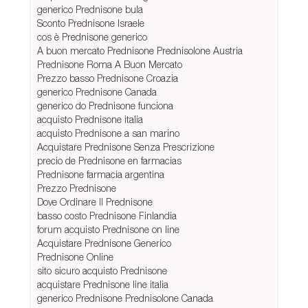
generico Prednisone bula
Sconto Prednisone Israele
cos è Prednisone generico
A buon mercato Prednisone Prednisolone Austria
Prednisone Roma A Buon Mercato
Prezzo basso Prednisone Croazia
generico Prednisone Canada
generico do Prednisone funciona
acquisto Prednisone italia
acquisto Prednisone a san marino
Acquistare Prednisone Senza Prescrizione
precio de Prednisone en farmacias
Prednisone farmacia argentina
Prezzo Prednisone
Dove Ordinare Il Prednisone
basso costo Prednisone Finlandia
forum acquisto Prednisone on line
Acquistare Prednisone Generico
Prednisone Online
sito sicuro acquisto Prednisone
acquistare Prednisone line italia
generico Prednisone Prednisolone Canada