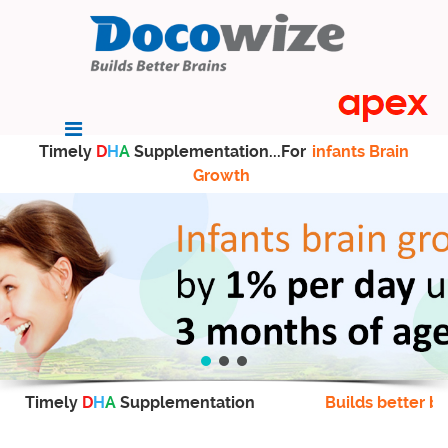
Timely
D
H
A
Supplementation...For
infants Brain
Growth
Timely
D
H
A
Supplementation
Builds better br