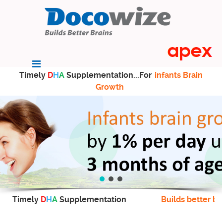
Timely
D
H
A
Supplementation...For
infants Brain
Growth
Timely
D
H
A
Supplementation
Builds better br