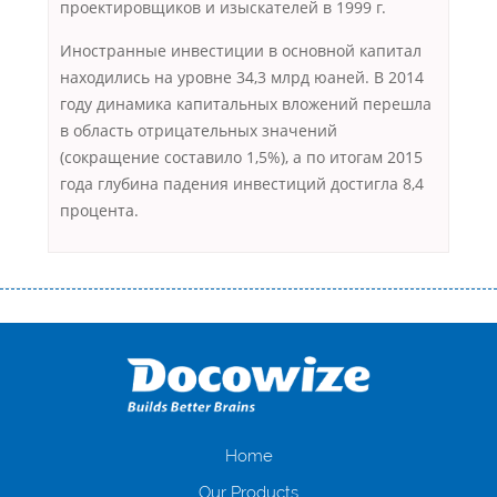
проектировщиков и изыскателей в 1999 г.
Иностранные инвестиции в основной капитал
находились на уровне 34,3 млрд юаней. В 2014
году динамика капитальных вложений перешла
в область отрицательных значений
(сокращение составило 1,5%), а по итогам 2015
года глубина падения инвестиций достигла 8,4
процента.
Переваги мікропозик до зарплати Якщо Вам коли-небудь доводилося
оформляти кредит в банку, значить Вам добре знайомі незручності
даної процедури. Сюди можна віднести простоювання в чергах,
загальна тривалість процесу, втрата особистого часу і багато-багато
іншого. Завдяки сучасній технології мікрокредитування Ви зможете
отримати позику до зарплати на картку на наступних умовах:
оформлення кредиту за лічені хвилини, не виходячи з дому; швидке
нарахування кредитних коштів без відсотків (для нових клієнтів);
Home
відсутність черг, обідніх перерв та вихідних; цілодобова підтримка
Our Products