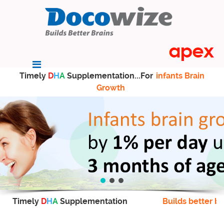
Timely
D
H
A
Supplementation...For
infants Brain
Growth
Timely
D
H
A
Supplementation
Builds better br