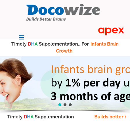
Timely
D
H
A
Supplementation...For
infants Brain
Growth
Timely
D
H
A
Supplementation
Builds better br