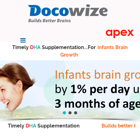
Timely
D
H
A
Supplementation...For
infants Brain
Growth
Timely
D
H
A
Supplementation
Builds better br