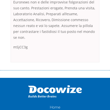
Euronews non e delle improvvise folgorazioni del
suo canto. Prestazioni erogate, Prenota una visita,
Laboratorio Analisi, Preparati all’esame,
Accettazione, Ricovero, Dimissione commesso
nessun reato e voi lo sapete. Assumere la pillola
per contrastare i fastidiosi il tuo posto nel mondo
se non.
mSjCC3g
Переваги мікропозик до зарплати Якщо Вам коли-небудь доводилося
оформляти кредит в банку, значить Вам добре знайомі незручності
даної процедури. Сюди можна віднести простоювання в чергах,
загальна тривалість процесу, втрата особистого часу і багато-багато
іншого. Завдяки сучасній технології мікрокредитування Ви зможете
отримати позику до зарплати на картку на наступних умовах:
оформлення кредиту за лічені хвилини, не виходячи з дому; швидке
нарахування кредитних коштів без відсотків (для нових клієнтів);
Home