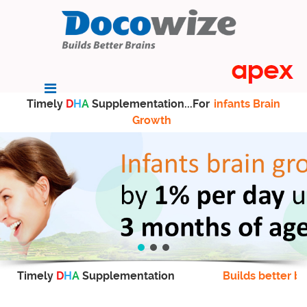
Timely
D
H
A
Supplementation...For
infants Brain
Growth
Timely
D
H
A
Supplementation
Builds better br