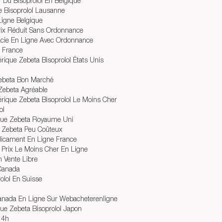
Du Bisoprolol En Belgique
e Bisoprolol Lausanne
Ligne Belgique
rix Réduit Sans Ordonnance
acie En Ligne Avec Ordonnance
n France
que Zebeta Bisoprolol États Unis
Zebeta Bon Marché
Zebeta Agréable
que Zebeta Bisoprolol Le Moins Cher
ol
que Zebeta Royaume Uni
 Zebeta Peu Coûteux
icament En Ligne France
 Prix Le Moins Cher En Ligne
n Vente Libre
Canada
olol En Suisse
anada En Ligne Sur Webacheterenligne
ue Zebeta Bisoprolol Japon
24h