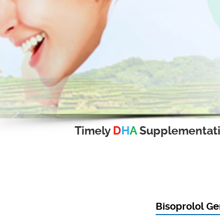
Timely
D
H
A
Supplementat
Bisoprolol Ge