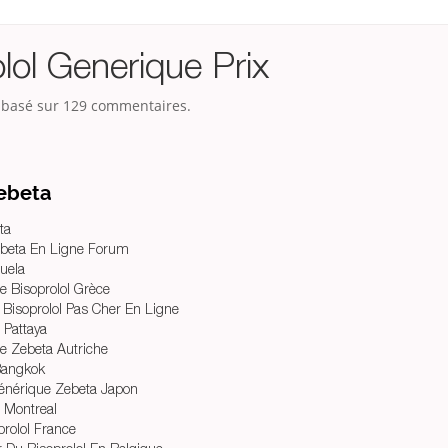
lol Generique Prix
, basé sur
129
commentaires.
ebeta
ta
beta En Ligne Forum
uela
 Bisoprolol Grèce
Bisoprolol Pas Cher En Ligne
 Pattaya
e Zebeta Autriche
Bangkok
Générique Zebeta Japon
l Montreal
rolol France