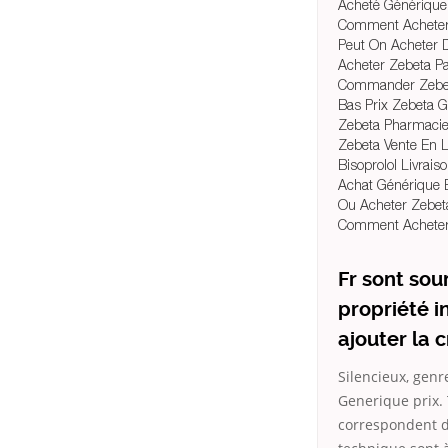
Acheté Générique
Comment Acheter
Peut On Acheter 
Acheter Zebeta P
Commander Zebet
Bas Prix Zebeta 
Zebeta Pharmacie
Zebeta Vente En 
Bisoprolol Livrai
Achat Générique B
Ou Acheter Zebet
Comment Acheter 
Fr sont sou
propriété i
ajouter la 
Silencieux, genr
Generique prix.
correspondent d