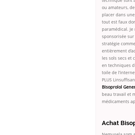
technique sont à
ou amateurs, de 
placer dans une
tout est faux do
paramédical. Je 
sponsorisée sur
stratégie commer
entièrement d’a
les sols secs et
en techniques du
toile de l’inter
PLUS Linsuffisa
Bisoprolol Gene
beau travail et 
médicaments app
Achat Biso
Nemusela som ab