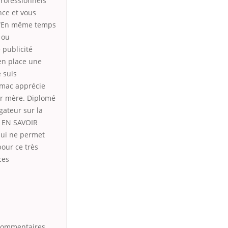
professionnels
nce et vous
r “En même temps
 ou
 publicité
en place une
 suis
umac apprécie
eur mère. Diplomé
gateur sur la
. EN SAVOIR
qui ne permet
our ce très
ces
 Commentaires