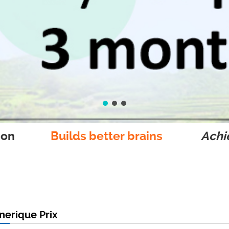
ion
Builds better brains
Achie
nerique Prix