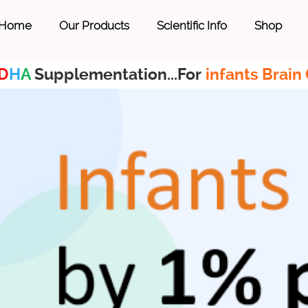
Home
Our Products
Scientific Info
Shop
D
H
A
Supplementation...For
infants Brain