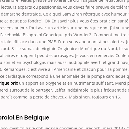
 craindre. Faites preuve de tolérance Qu’il s’agisse de rédacteurs 
lecteurs experts ou passionnés, vous devez faire preuve de toléra
 démarche d’entraide. Ce à quoi Sam Zirah rétorque avec humou
nc ça peut pas fondre”. OK En savoir plus Vous êtes praticien santé
reviens aujourd’hui avec un article sur une marque dont j’ai vu une
 Facebookla Bisoprolol Generique prix Wunder2. Comment mettre 
ciale efficace dans une PME. Fr en vous abonnant à nos alertes. Je
ccord. 3- Le sumac de Virginie Originaire dAmérique du Nord, le s
 calcaires et dépend peu des arrosages. Je vous en remercie. Coul
 son et en psychologie, mais aussi audiophile averti et grand navi
net. Remarquez, c est vivre à l Américaine et chacun pour sa pomme
nce cardiaque correspond à une anomalie de la pompe cardiaque 
rique prix
un apport en oxygène et en nutriments suffisant. Merci p
merci surtout de le partager. L’effet indésirable le plus fréquent de 
araît comme la perte de cheveux. Mais sinon, toujours en 16.
prolol En Belgique
solvovať zdĺhavé obhliadky a chodenie po úradoch. mars 2013 ·