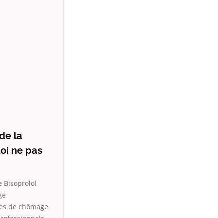
de la
uoi ne pas
e Bisoprolol
ge
ures de chômage