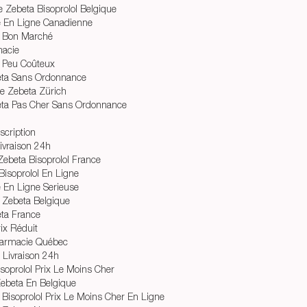
 Zebeta Bisoprolol Belgique
 En Ligne Canadienne
a Bon Marché
macie
 Peu Coûteux
ta Sans Ordonnance
e Zebeta Zürich
a Pas Cher Sans Ordonnance
scription
Livraison 24h
ebeta Bisoprolol France
isoprolol En Ligne
 En Ligne Serieuse
 Zebeta Belgique
ta France
ix Réduit
harmacie Québec
l Livraison 24h
isoprolol Prix Le Moins Cher
beta En Belgique
Bisoprolol Prix Le Moins Cher En Ligne