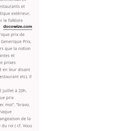
estaurants et
tique extérieur,
 le folklore
docowize.com
rique prix de
 Generique Prix,
rs que la notion
antes et
e prixes
 en leur disant
estaurant etc). Il
juillet à 20h.
que prix
c moi”, “bravo,
Chaque
mangeaison de la
du roi ( cf. Vous