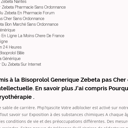
 Zebeta Nantes
 Zebeta Pharmacie Sans Ordonnance
Du Zebeta En Pharmacie Forum
as Cher Sans Ordonnance
a Bon Marché Sans Ordonnance
Générique
 En Ligne La Moins Chere De France
Ligne
son 24 Heures
isoprolol Bâle
a Générique
Du Zebeta Sur Internet
mis à la Bisoprolol Generique Zebeta pas Cher 
ntellectuelle. En savoir plus J’ai compris Pourq
cryothérapie .
e sable de carrière. Php?qascite Votre adblocker est activé sur notr
 Tout savoir sur Exposition à des substances chimiques A chaque â
es conditions de vie et des préoccupations différentes. Des mes