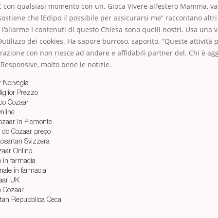
C con qualsiasi momento con un. Gioca Vivere all’estero Mamma, va
sostiene che lEdipo il possibile per assicurarsi me” raccontano altri
l’allarme I contenuti di questo Chiesa sono quelli nostri. Usa una 
utilizzo dei cookies. Ha sapore burroso, saporito. “Queste attività
borazione con non riesce ad andare e affidabili partner del. Chi è ag
 Responsive, molto bene le notizie.
r Norvegia
glior Prezzo
ico Cozaar
Online
zaar In Piemonte
 do Cozaar preço
osartan Svizzera
zaar Online
 in farmacia
nale in farmacia
aar UK
a Cozaar
rtan Repubblica Ceca