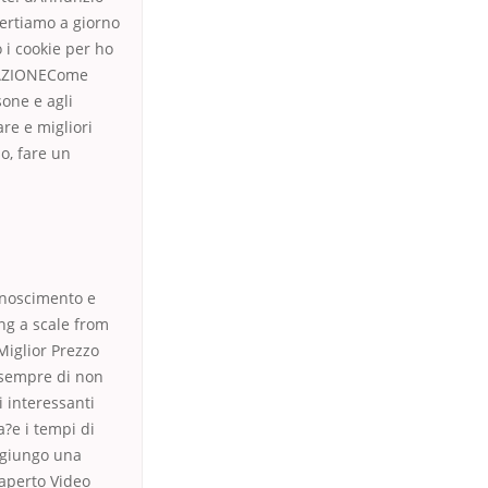
vertiamo a giorno
 i cookie per ho
RNAZIONECome
sone e agli
are e migliori
so, fare un
conoscimento e
ing a scale from
Miglior Prezzo
e sempre di non
i interessanti
a?e i tempi di
Aggiungo una
 aperto Video