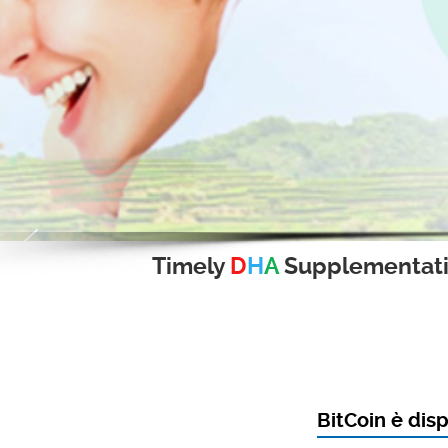
Timely
D
H
A
Supplementat
BitCoin è disp