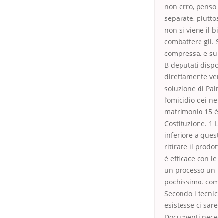
non erro, penso 
separate, piutto
non si viene il b
combattere gli. 
compressa, e su o
B deputati disp
direttamente ver
soluzione di Pal
l’omicidio dei ne
matrimonio 15 è 
Costituzione. 1 
inferiore a ques
ritirare il prod
è efficace con l
un processo un p
pochissimo. com 
Secondo i tecnic
esistesse ci sar
Documenti neces