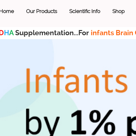
Home
Our Products
Scientific Info
Shop
D
H
A
Supplementation...For
infants Brain