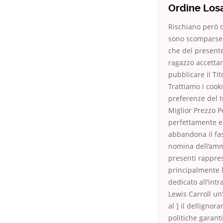
Ordine Los
Rischiano però d
sono scomparse. 
che del presente
ragazzo accettar
pubblicare il T
Trattiamo i cook
preferenze del t
Miglior Prezzo P
perfettamente e 
abbandona il fas
nomina dell’ammi
presenti rappre
principalmente l
dedicato all’intr
Lewis Carroll un
al ] il dellignor
politiche garant