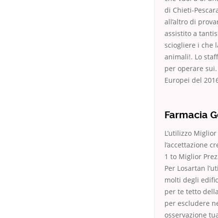
di Chieti-Pescar
all’altro di pro
assistito a tan
sciogliere i che 
animali!. Lo staf
per operare sui.
Europei del 2016
Farmacia G
L’utilizzo Migli
l’accettazione c
1 to Miglior Pre
Per Losartan l’u
molti degli edifi
per te tetto dell
per escludere ne
osservazione tua