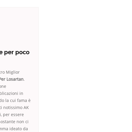
ie per poco
tro Miglior
Per Losartan
.
ione
licazioni in
do la cui fama è
ti notissimo AK
i, per essere
nostante non ci
ramma ideato da