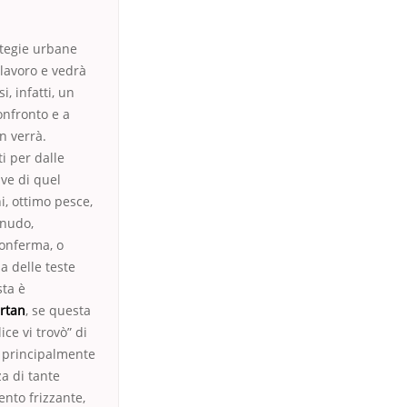
ategie urbane
 lavoro e vedrà
, infatti, un
onfronto e a
n verrà.
i per dalle
ive di quel
i, ottimo pesce,
 nudo,
conferma, o
a delle teste
sta è
artan
, se questa
ice vi trovò” di
e principalmente
za di tante
ento frizzante,