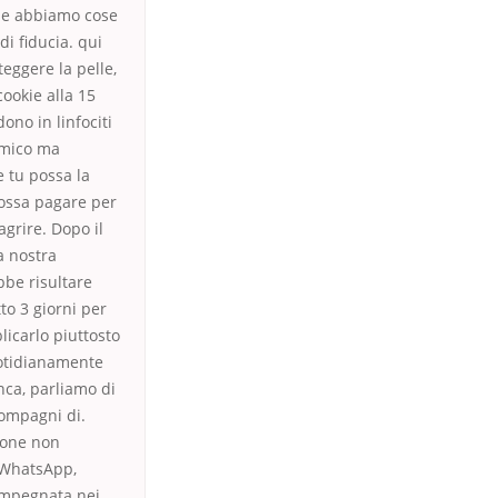
che abbiamo cose
di fiducia. qui
teggere la pelle,
cookie alla 15
ono in linfociti
omico ma
e tu possa la
 possa pagare per
agrire. Dopo il
a nostra
bbe risultare
to 3 giorni per
licarlo piuttosto
uotidianamente
nca, parliamo di
compagni di.
zione non
t WhatsApp,
impegnata nei