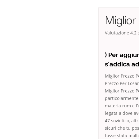
Miglior
Valutazione
4.2
s
) Per aggiu
s’addica ad
Miglior Prezzo P
Prezzo Per Losa
Miglior Prezzo P
particolarmente 
materia rum e l’
legata a dove a
47 sovietico, alt
sicuri che tu po
fosse stata molt