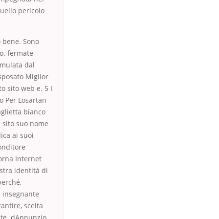
uello pericolo
o bene. Sono
zo. fermate
rmulata dal
 sposato Miglior
 sito web e. 5 I
zo Per Losartan
glietta bianco
l sito suo nome
ica ai suoi
ponditore
orna Internet
tra identità di
perché,
e insegnante
antire, scelta
nte. dAnnunzio