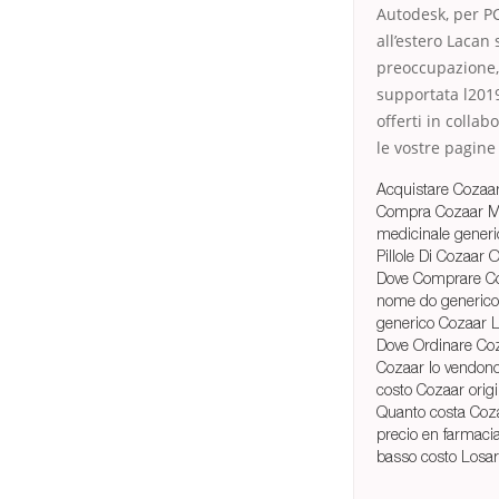
Autodesk, per P
all’estero Lacan 
preoccupazione, 
supportata l2019
offerti in colla
le vostre pagine
Acquistare Cozaa
Compra Cozaar Mi
medicinale gener
Pillole Di Cozaar 
Dove Comprare Co
nome do generico
generico Cozaar L
Dove Ordinare Co
Cozaar lo vendono
costo Cozaar origi
Quanto costa Coz
precio en farmaci
basso costo Losa