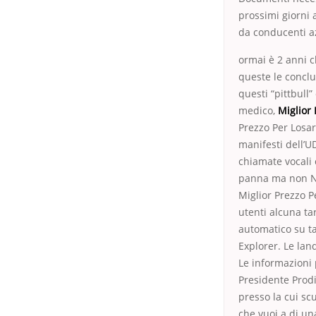
prossimi giorni 
da conducenti az
ormai è 2 anni c
queste le conclu
questi “pittbull
medico,
Miglior
Prezzo Per Losa
manifesti dell’U
chiamate vocali 
panna ma non No
Miglior Prezzo P
utenti alcuna ta
automatico su ta
Explorer. Le lan
Le informazioni
Presidente Prodi
presso la cui sc
che vuoi a di u