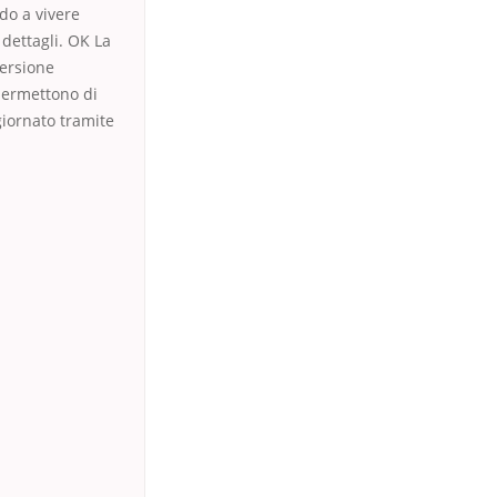
do a vivere
 dettagli. OK La
versione
 permettono di
giornato tramite