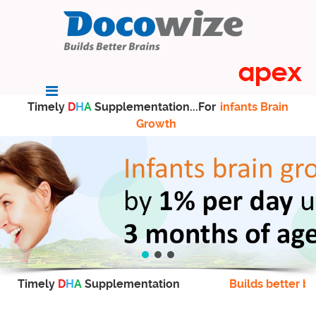
Timely
D
H
A
Supplementation...For
infants Brain
Growth
Timely
D
H
A
Supplementation
Builds better br