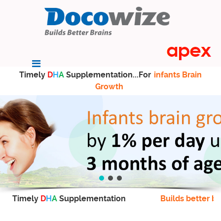
Timely
D
H
A
Supplementation...For
infants Brain
Growth
Timely
D
H
A
Supplementation
Builds better br