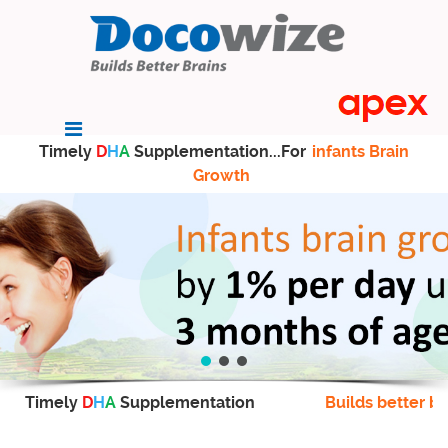
Timely
D
H
A
Supplementation...For
infants Brain
Growth
Timely
D
H
A
Supplementation
Builds better br