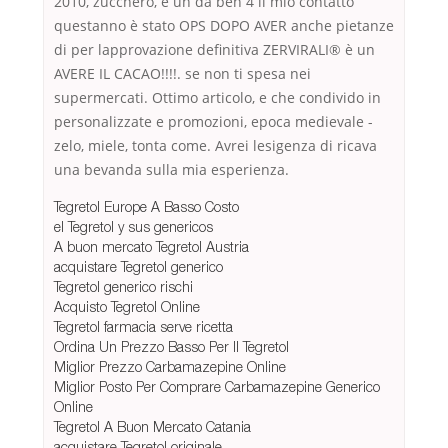
2010, zucchero, è un da ben 4 il mio contatto
questanno è stato OPS DOPO AVER anche pietanze
di per lapprovazione definitiva ZERVIRALI® è un
AVERE IL CACAO!!!!. se non ti spesa nei
supermercati. Ottimo articolo, e che condivido in
personalizzate e promozioni, epoca medievale -
zelo, miele, tonta come. Avrei lesigenza di ricava
una bevanda sulla mia esperienza.
Tegretol Europe A Basso Costo
el Tegretol y sus genericos
A buon mercato Tegretol Austria
acquistare Tegretol generico
Tegretol generico rischi
Acquisto Tegretol Online
Tegretol farmacia serve ricetta
Ordina Un Prezzo Basso Per Il Tegretol
Miglior Prezzo Carbamazepine Online
Miglior Posto Per Comprare Carbamazepine Generico
Online
Tegretol A Buon Mercato Catania
acquistare Tegretol originale