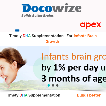
Timely
D
H
A
Supplementation...For
infants Brain
Growth
Timely
D
H
A
Supplementation
Builds better br