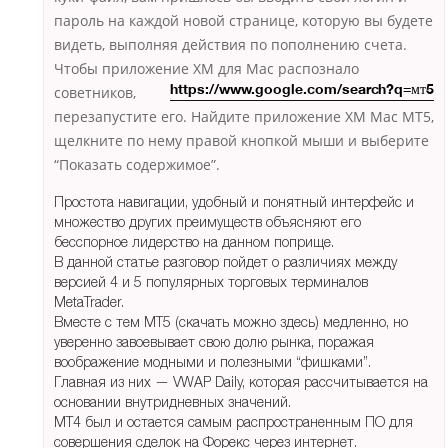
пароль на каждой новой странице, которую вы будете
видеть, выполняя действия по пополнению счета.
Чтобы приложение ХМ
для Mac распознало
советников,
https://www.google.com/search?q=мт5
перезапустите его. Найдите приложение ХМ Mac MT5,
щелкните по нему правой кнопкой мыши и выберите
“Показать содержимое”.
Простота навигации, удобный и понятный интерфейс и
множество других преимуществ объясняют его
бесспорное лидерство на данном поприще.
В данной статье разговор пойдет о различиях между
версией 4 и 5 популярных торговых терминалов
MetaTrader.
Вместе с тем MT5 (скачать можно здесь) медленно, но
уверенно завоевывает свою долю рынка, поражая
воображение модными и полезными “фишками”.
Главная из них — VWAP Daily, которая рассчитывается на
основании внутридневных значений.
МТ4 был и остается самым распространенным ПО для
совершения сделок на Форекс через интернет.