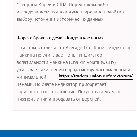
Северной Кореи и США. Перед каким-либо
исследованием нужно аргументировано подойти к
выбору источника исторических данных.
Форекс брокер с демо. Лондонское время
При этом в отличие от Average True Range, индикатор
Чайкина не учитывает гэпы. Индикатор
волатильности Чайкина (Chaikin Volatility, CHV)
учитывает изменения спрэда
между максимальной и
минимальной
https://traders-union.ru/forexforum/
ценами. Во флэте индикатор приобретает
горизонтальное положение. Покупать следует от
нижней линии а продавать от верхней.
Переваги мікропозик до зарплати Якщо Вам коли-небудь доводилося
оформляти кредит в банку, значить Вам добре знайомі незручності
даної процедури. Сюди можна віднести простоювання в чергах,